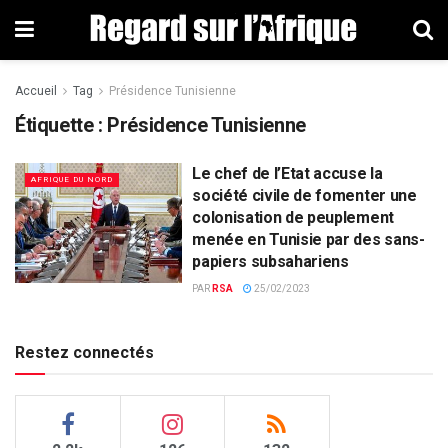
Accueil
Tag
Présidence Tunisienne
Étiquette : Présidence Tunisienne
Le chef de l’Etat accuse la
AFRIQUE DU NORD
société civile de fomenter une
colonisation de peuplement
menée en Tunisie par des sans-
papiers subsahariens
PAR
RSA
25/02/2023
Restez connectés