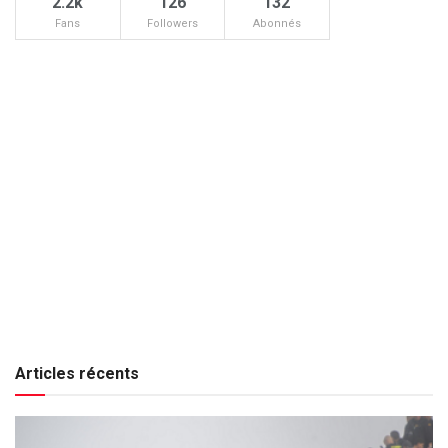
2.2k
126
132
Fans
Followers
Abonnés
Articles récents