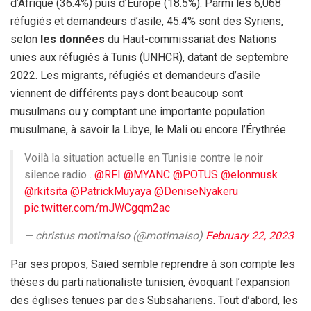
d’Afrique (36.4%) puis d’Europe (18.5%). Parmi les 6,068
réfugiés et demandeurs d’asile, 45.4% sont des Syriens,
selon
les données
du Haut-commissariat des Nations
unies aux réfugiés à Tunis (UNHCR), datant de septembre
2022. Les migrants, réfugiés et demandeurs d’asile
viennent de différents pays dont beaucoup sont
musulmans ou y comptant une importante population
musulmane, à savoir la Libye, le Mali ou encore l’Érythrée.
Voilà la situation actuelle en Tunisie contre le noir
silence radio .
@RFI
@MYANC
@POTUS
@elonmusk
@rkitsita
@PatrickMuyaya
@DeniseNyakeru
pic.twitter.com/mJWCgqm2ac
— christus motimaiso (@motimaiso)
February 22, 2023
Par ses propos, Saied semble reprendre à son compte les
thèses du parti nationaliste tunisien, évoquant l’expansion
des églises tenues par des Subsahariens. Tout d’abord, les