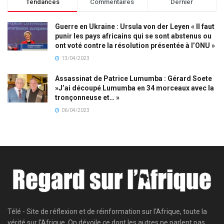
Tendances
Commentaires
Dernier
Guerre en Ukraine : Ursula von der Leyen « Il faut
punir les pays africains qui se sont abstenus ou
ont voté contre la résolution présentée à l’ONU »
13/04/2023
Assassinat de Patrice Lumumba : Gérard Soete
»J’ai découpé Lumumba en 34 morceaux avec la
tronçonneuse et… »
06/04/2023
Télé - Site de réflexion et de réinformation sur l'Afrique, toute la
vérité sur l'Afrique. On dévoile ce dont les autres ne parlent pas.