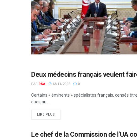
Deux médecins français veulent faire
SANTÉ
PAR
RSA
13/11/2022
0
Certains « éminents » spécialistes français, censés êtr
dues au ...
LIRE PLUS
Le chef de la Commission de l’UA co
AFRIQUE