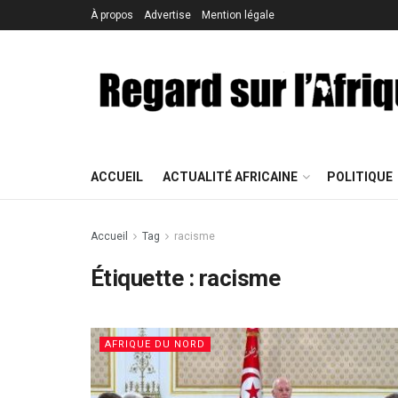
À propos
Advertise
Mention légale
ACCUEIL
ACTUALITÉ AFRICAINE
POLITIQUE
Accueil
Tag
racisme
Étiquette : racisme
AFRIQUE DU NORD