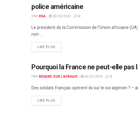
police américaine
PAR
RSA
30/05/2020
0
Le président de la Commission de l’Union africaine (UA)
non ...
LIRE PLUS
Pourquoi la France ne peut-elle pas la
ACTUALITÉS PAR PAYS
PAR
REGARD SUR L'AFRIQUE
06/01/2018
0
Des soldats français opèrent-ils sur le sol algérien ? – al
LIRE PLUS