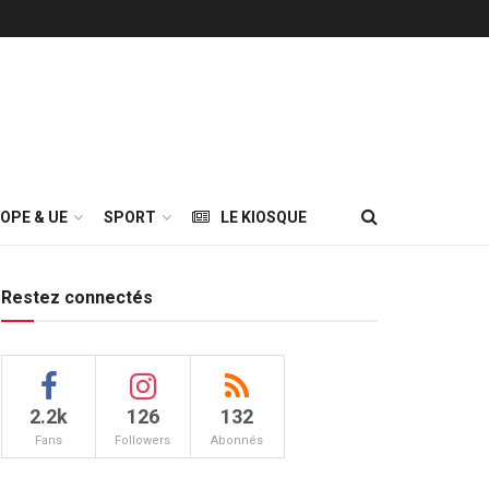
OPE & UE
SPORT
LE KIOSQUE
Restez connectés
2.2k
126
132
Fans
Followers
Abonnés