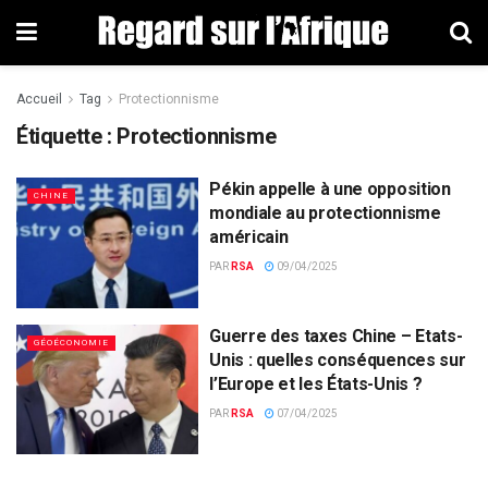
Accueil
Tag
Protectionnisme
Étiquette : Protectionnisme
Pékin appelle à une opposition
CHINE
mondiale au protectionnisme
américain
PAR
RSA
09/04/2025
Guerre des taxes Chine – Etats-
GÉOÉCONOMIE
Unis : quelles conséquences sur
l’Europe et les États-Unis ?
PAR
RSA
07/04/2025