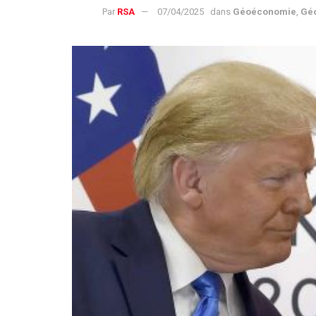
Par
RSA
07/04/2025
dans
Géoéconomie
,
Géo