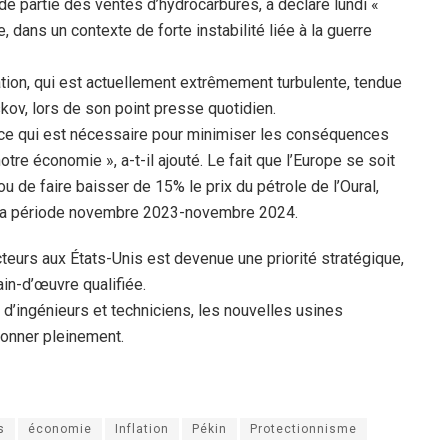
e partie des ventes d’hydrocarbures, a déclaré lundi «
, dans un contexte de forte instabilité liée à la guerre
ation, qui est actuellement extrêmement turbulente, tendue
skov, lors de son point presse quotidien.
ut ce qui est nécessaire pour minimiser les conséquences
re économie », a-t-il ajouté. Le fait que l’Europe se soit
 de faire baisser de 15% le prix du pétrole de l’Oural,
r la période novembre 2023-novembre 2024.
teurs aux États-Unis est devenue une priorité stratégique,
in-d’œuvre qualifiée.
d’ingénieurs et techniciens, les nouvelles usines
ionner pleinement.
s
économie
Inflation
Pékin
Protectionnisme