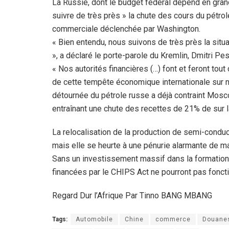
La Russie, dont le budget fédéral dépend en grand
suivre de très près » la chute des cours du pétrole
commerciale déclenchée par Washington.
« Bien entendu, nous suivons de très près la situ
», a déclaré le porte-parole du Kremlin, Dmitri Pe
« Nos autorités financières (…) font et feront to
de cette tempête économique internationale sur not
détournée du pétrole russe a déjà contraint Moscou
entraînant une chute des recettes de 21% de su
La relocalisation de la production de semi-conduc
mais elle se heurte à une pénurie alarmante de ma
Sans un investissement massif dans la formation 
financées par le CHIPS Act ne pourront pas fonct
Regard Dur l’Afrique Par Tinno BANG MBANG
Tags:
Automobile
Chine
commerce
Douane