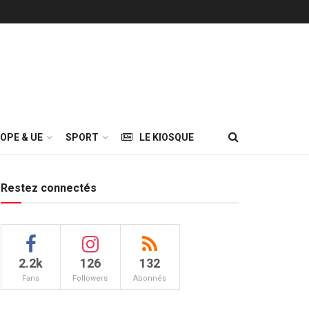
OPE & UE
SPORT
LE KIOSQUE
Restez connectés
2.2k
126
132
Fans
Followers
Abonnés