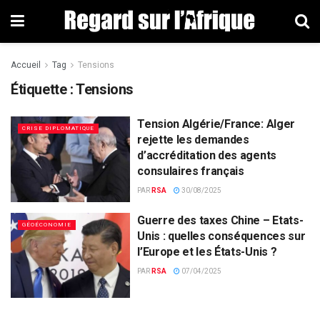
Accueil
Tag
Tensions
Étiquette : Tensions
Tension Algérie/France: Alger
CRISE DIPLOMATIQUE
rejette les demandes
d’accréditation des agents
consulaires français
PAR
RSA
30/08/2025
Guerre des taxes Chine – Etats-
GÉOÉCONOMIE
Unis : quelles conséquences sur
l’Europe et les États-Unis ?
PAR
RSA
07/04/2025