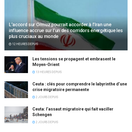
L’accord sur Ormuz pourrait accorder à l’Iran une
influence accrue sur l’un des corridors énergétique les
plus cruciaux au monde
12 HEURES DEPUIS
Les tensions se propagent et embrasent le
Moyen-Orient
13 HEURES DEPUIS
Ceuta : clés pour comprendre le labyrinthe d’une
crise migratoire permanente
2 JOURS DEPUIS
Ceuta: l’assaut migratoire qui fait vaciller
Schengen
2 JOURS DEPUIS