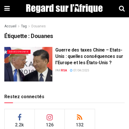
Accueil
Tag
Douanes
Étiquette : Douanes
Guerre des taxes Chine – Etats-
GÉOÉCONOMIE
Unis : quelles conséquences sur
l’Europe et les États-Unis ?
PAR
RSA
07/04/2025
Restez connectés
2.2k
126
132