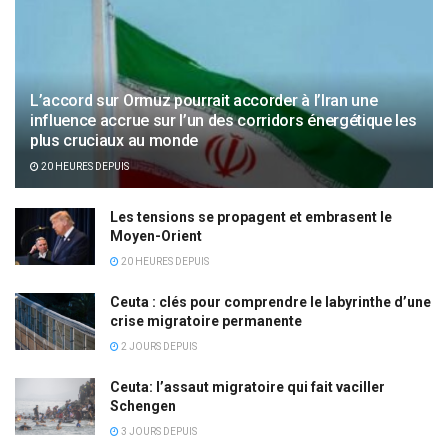
L’accord sur Ormuz pourrait accorder à l’Iran une
influence accrue sur l’un des corridors énergétique les
plus cruciaux au monde
20 HEURES DEPUIS
Les tensions se propagent et embrasent le
Moyen-Orient
20 HEURES DEPUIS
Ceuta : clés pour comprendre le labyrinthe d’une
crise migratoire permanente
2 JOURS DEPUIS
Ceuta: l’assaut migratoire qui fait vaciller
Schengen
3 JOURS DEPUIS