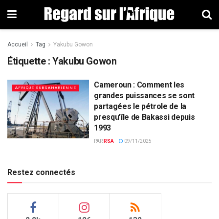
Accueil
Tag
Yakubu Gowon
Étiquette : Yakubu Gowon
Cameroun : Comment les
AFRIQUE SUBSAHARIENNE
grandes puissances se sont
partagées le pétrole de la
presqu’île de Bakassi depuis
1993
PAR
RSA
09/11/2025
Restez connectés