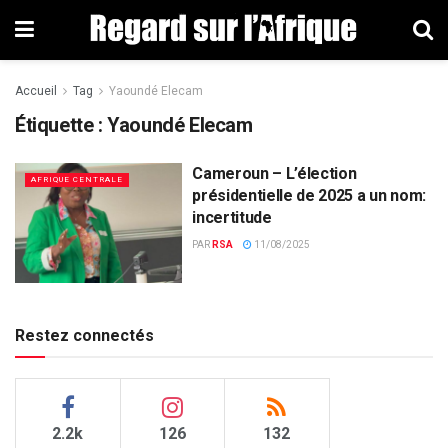
Accueil
Tag
Yaoundé Elecam
Étiquette : Yaoundé Elecam
Cameroun – L’élection
AFRIQUE CENTRALE
présidentielle de 2025 a un nom:
incertitude
PAR
RSA
11/08/2025
Restez connectés
2.2k
126
132