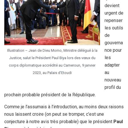
devient
urgent de
repenser
les outils
de
gouverna
nce pour
Illustration – Jean de Dieu Momo, Ministre délégué à la
les
Justice, salut le Président Paul Biya lors des vœux du
adapter
corps diplomatique accrédité au Cameroun, 9 janvier
au
2023, au Palais d’Etoudi
nouveau
profil du
prochain probable président de la République.
Comme je l’assumais à l’introduction, au moins deux raisons
nous laissent croire (on peut se tromper, c’est une
conjecture à notre avis très probable) que le président
Paul