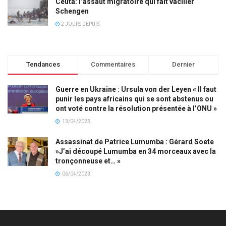
Ceuta: l’assaut migratoire qui fait vaciller
Schengen
2 JOURS DEPUIS
Tendances
Commentaires
Dernier
Guerre en Ukraine : Ursula von der Leyen « Il faut
punir les pays africains qui se sont abstenus ou
ont voté contre la résolution présentée à l’ONU »
13/04/2023
Assassinat de Patrice Lumumba : Gérard Soete
»J’ai découpé Lumumba en 34 morceaux avec la
tronçonneuse et… »
06/04/2023