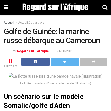
Accueil
Actualités par pays
Golfe de Guinée: la marine
russe débarque au Cameroun
Par
Regard Sur l'Afrique
21/08/2019
0
PARTAGES
La flotte russe lors d’une parade navale.(Illustration)
Un scénario sur le modèle
Somalie/golfe d’Aden