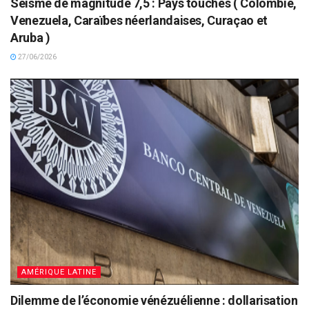
Séisme de magnitude 7,5 : Pays touchés ( Colombie,
Venezuela, Caraïbes néerlandaises, Curaçao et
Aruba )
27/06/2026
AMÉRIQUE LATINE
Dilemme de l’économie vénézuélienne : dollarisation