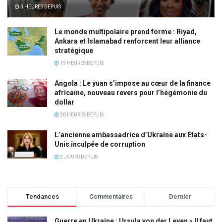
3 HEURES DEPUIS
Le monde multipolaire prend forme : Riyad,
Ankara et Islamabad renforcent leur alliance
stratégique
19 HEURES DEPUIS
Angola : Le yuan s’impose au cœur de la finance
africaine, nouveau revers pour l’hégémonie du
dollar
20 HEURES DEPUIS
L’ancienne ambassadrice d’Ukraine aux États-
Unis inculpée de corruption
2 JOURS DEPUIS
Tendances
Commentaires
Dernier
Guerre en Ukraine : Ursula von der Leyen « Il faut