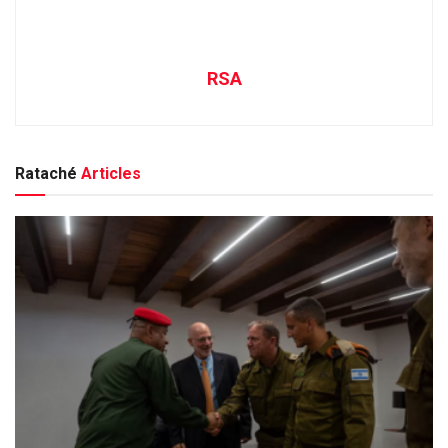
RSA
Rataché
Articles