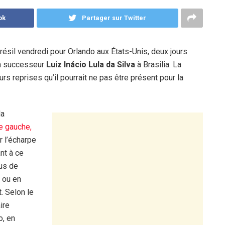
ok
Partager sur Twitter
Brésil vendredi pour Orlando aux États-Unis, deux jours
son successeur
Luiz Inácio Lula da Silva
à Brasilia. La
urs reprises qu’il pourrait ne pas être présent pour la
la
e gauche,
r l’écharpe
nt à ce
us de
r ou en
. Selon le
aire
o, en