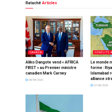
Rataché
Articles
CANADA
CONFLITS 
Aliko Dangote vend « AFRICA
Le monde mu
FIRST » au Premier ministre
forme : Riy
canadien Mark Carney
Islamabad r
alliance st
08/08/2026
07/08/2026