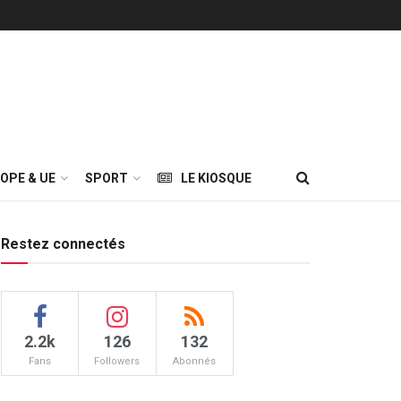
OPE & UE
SPORT
LE KIOSQUE
Restez connectés
2.2k
126
132
Fans
Followers
Abonnés