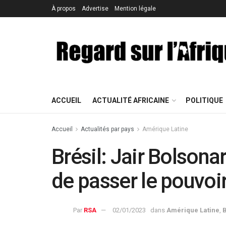
À propos
Advertise
Mention légale
ACCUEIL
ACTUALITÉ AFRICAINE
POLITIQUE
Accueil
Actualités par pays
Amérique Latine
Brésil: Jair Bolsona
de passer le pouvoir
Par
RSA
02/01/2023
dans
Amérique Latine
,
B