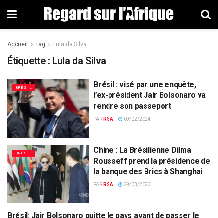
Accueil
Tag
Lula da Silva
Étiquette : Lula da Silva
Brésil : visé par une enquête,
BRÉSIL
l’ex-président Jair Bolsonaro va
rendre son passeport
PAR
RSA
09/02/2024
Chine : La Brésilienne Dilma
BRÉSIL
Rousseff prend la présidence de
la banque des Brics à Shanghai
PAR
RSA
29/03/2023
Brésil: Jair Bolsonaro quitte le pays avant de passer le