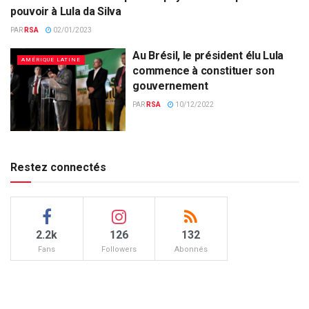
AMÉRIQUE LATINE
pouvoir à Lula da Silva
PAR
RSA
02/01/2023
Au Brésil, le président élu Lula
AMÉRIQUE LATINE
commence à constituer son
gouvernement
PAR
RSA
10/12/2022
Restez connectés
2.2k
126
132
Fans
Followers
Abonnés