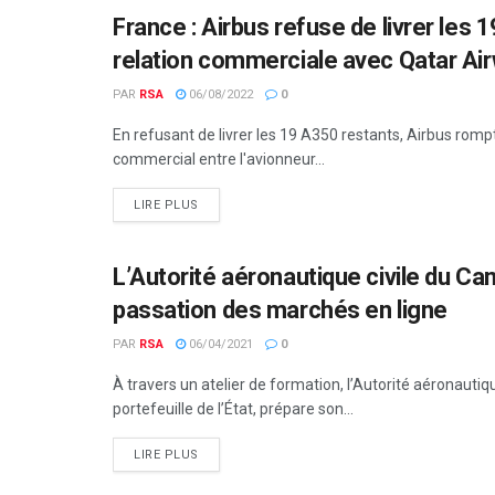
France : Airbus refuse de livrer les
AUTORITÉ AÉRONAUTIQUE
relation commerciale avec Qatar Ai
PAR
RSA
06/08/2022
0
En refusant de livrer les 19 A350 restants, Airbus romp
commercial entre l'avionneur...
LIRE PLUS
L’Autorité aéronautique civile du C
AUTORITÉ AÉRONAUTIQUE
passation des marchés en ligne
PAR
RSA
06/04/2021
0
À travers un atelier de formation, l’Autorité aéronauti
portefeuille de l’État, prépare son...
LIRE PLUS