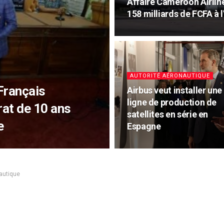
Affaire Cameroon Airlin
158 milliards de FCFA à 
AUTORITÉ AÉRONAUTIQUE
Français
Airbus veut installer une
ligne de production de
at de 10 ans
satellites en série en
e
Espagne
autique