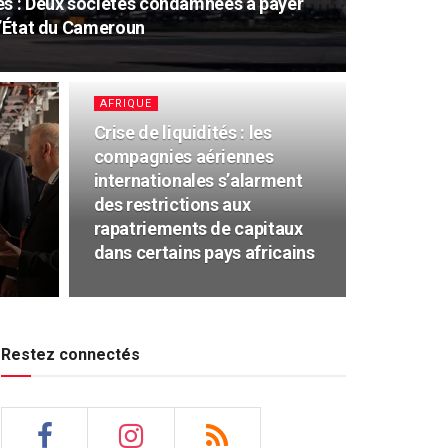
es : Deux sociétés condamnées à payer
l’État du Cameroun
AFRIQUE
Crise de liquidités : les
compagnies aériennes
internationales s’alarment
des restrictions aux
rapatriements de capitaux
dans certains pays africains
Restez connectés