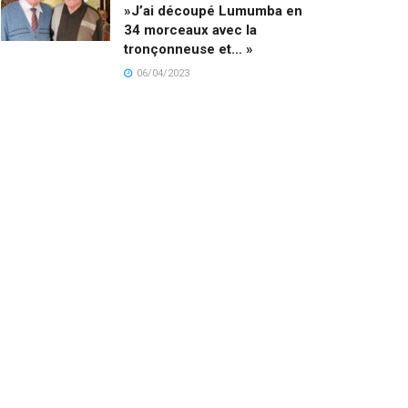
»J’ai découpé Lumumba en
34 morceaux avec la
tronçonneuse et… »
06/04/2023