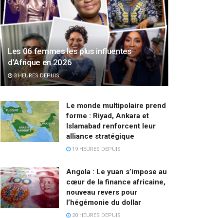
Les 06 femmes les plus influentes
d’Afrique en 2026
3 HEURES DEPUIS
Le monde multipolaire prend
forme : Riyad, Ankara et
Islamabad renforcent leur
alliance stratégique
19 HEURES DEPUIS
Angola : Le yuan s’impose au
cœur de la finance africaine,
nouveau revers pour
l’hégémonie du dollar
20 HEURES DEPUIS