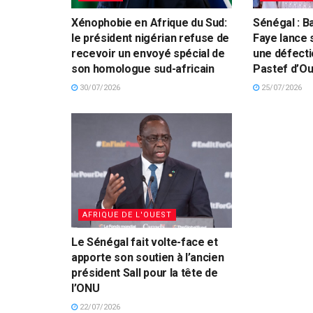
Xénophobie en Afrique du Sud:
Sénégal : B
le président nigérian refuse de
Faye lance 
recevoir un envoyé spécial de
une défect
son homologue sud-africain
Pastef d’O
30/07/2026
25/07/2026
AFRIQUE DE L'OUEST
Le Sénégal fait volte-face et
apporte son soutien à l’ancien
président Sall pour la tête de
l’ONU
22/07/2026