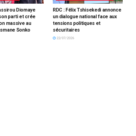
assirou Diomaye
RDC : Félix Tshisekedi annonce
son parti et crée
un dialogue national face aux
ion massive au
tensions politiques et
usmane Sonko
sécuritaires
22/07/2026