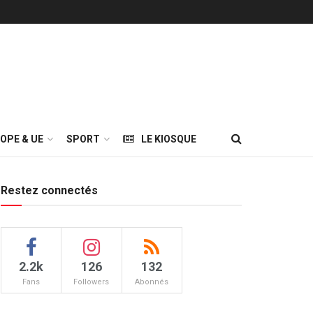
OPE & UE
SPORT
LE KIOSQUE
Restez connectés
2.2k
126
132
Fans
Followers
Abonnés