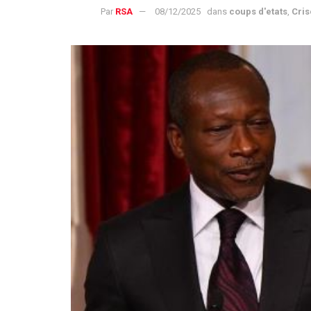
Par
RSA
08/12/2025
dans
coups d'etats
,
Cris