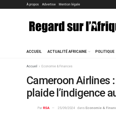
À propos
Advertise
Mention légale
ACCUEIL
ACTUALITÉ AFRICAINE
POLITIQUE
Accueil
Economie & Finances
Cameroon Airlines :
plaide l’indigence a
Par
RSA
25/09/2024
dans
Economie & Finan