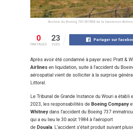
Archive du Boeing 747-2H7BM de la Cameroon Airlines e
0
23
Partager sur facebo
PARTAGES
VUES
Après avoir été condamné à payer avec Pratt & Wh
Airlines
en liquidation, suite à l’accident du Boe
aérospatial vient de solliciter à la surprise génér
Littoral.
Le Tribunal de Grande Instance du Wouri a établi 
2023, les responsabilités de
Boeing Company
e
Whitney
dans l’accident du Boeing 737 immatric
qui a eu lieu le 30 août 1984 à l’aéroport
de
Douala
. L’accident s’était produit suivant plus