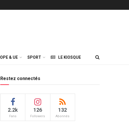
OPE & UE
SPORT
LE KIOSQUE
Restez connectés
2.2k
126
132
Fans
Followers
Abonnés