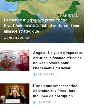
Le monde multipolaire prend forme :
Riyad, Ankara et Islamabad renforcent leur
alliance stratégique
7 HEURES DEPUIS
Angola : Le yuan s’impose au
cœur de la finance africaine,
nouveau revers pour
l’hégémonie du dollar
8 HEURES DEPUIS
L’ancienne ambassadrice
d’Ukraine aux États-Unis
inculpée de corruption
1 JOUR DEPUIS