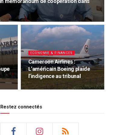
 un mémorandum de coopération dans
ECONOMIE & FINANCES
Cameroon Airlines :
oupe
L’américain Boeing plaide
l’indigence au tribunal
Restez connectés