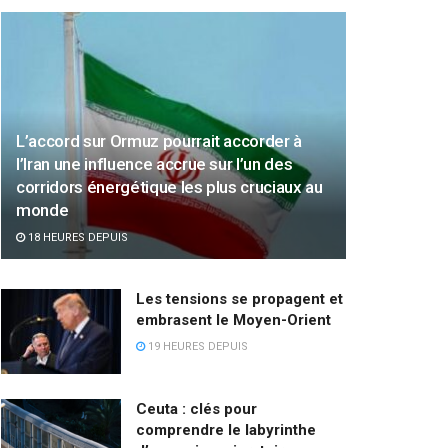
L’accord sur Ormuz pourrait accorder à
l’Iran une influence accrue sur l’un des
corridors énergétique les plus cruciaux au
monde
18 HEURES DEPUIS
Les tensions se propagent et
embrasent le Moyen-Orient
19 HEURES DEPUIS
Ceuta : clés pour
comprendre le labyrinthe