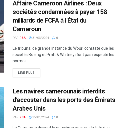
Affaire Cameroon Airlines : Deux
sociétés condamnées à payer 158
milliards de FCFA à l’État du
Cameroun
PAR
RSA
31/03/2024
0
Le tribunal de grande instance du Wouri constate que les
sociétés Boeing et Pratt & Whitney n’ont pas respecté les
normes...
LIRE PLUS
Les navires camerounais interdits
d’accoster dans les ports des Émirats
Arabes Unis
PAR
RSA
15/01/2024
0
Le Cameroun devient le neuvième pays sur la liste des