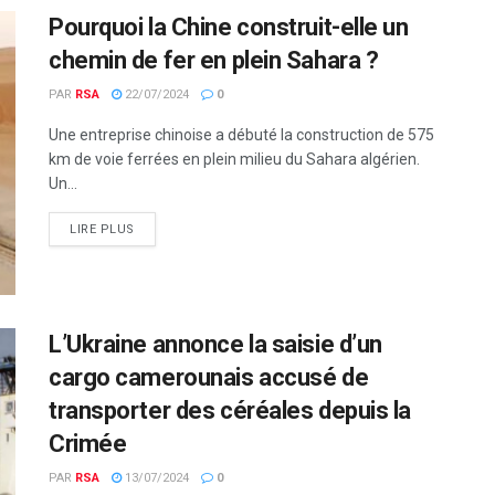
Pourquoi la Chine construit-elle un
chemin de fer en plein Sahara ?
PAR
RSA
22/07/2024
0
Une entreprise chinoise a débuté la construction de 575
km de voie ferrées en plein milieu du Sahara algérien.
Un...
LIRE PLUS
L’Ukraine annonce la saisie d’un
cargo camerounais accusé de
transporter des céréales depuis la
Crimée
PAR
RSA
13/07/2024
0