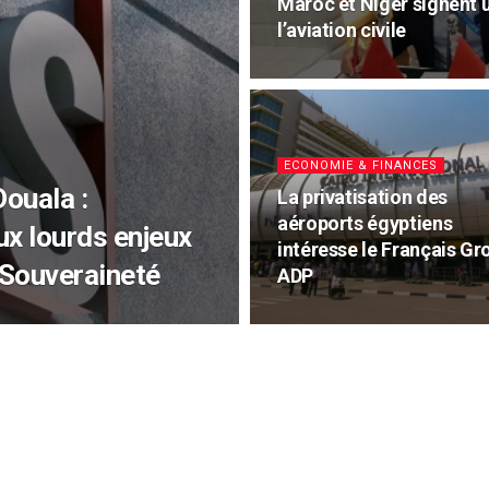
Maroc et Niger signent
l’aviation civile
ECONOMIE & FINANCES
Douala :
La privatisation des
aéroports égyptiens
ux lourds enjeux
intéresse le Français Gr
 Souveraineté
ADP