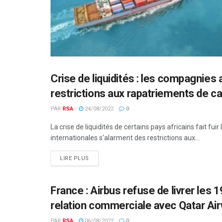
Crise de liquidités : les compagnies
AFRIQUE
restrictions aux rapatriements de ca
PAR
RSA
24/08/2022
0
La crise de liquidités de certains pays africains fait 
internationales s'alarment des restrictions aux...
LIRE PLUS
France : Airbus refuse de livrer les
AUTORITÉ AÉRONAUTIQUE
relation commerciale avec Qatar Ai
PAR
RSA
06/08/2022
0