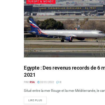
EUROPE & MONDE
Egypte : Des revenus records de 6 mi
ECONOMIE & FINANCES
2021
PAR
RSA
03/01/2022
0
Situé entre la mer Rouge et la mer Méditerranée, le c
LIRE PLUS