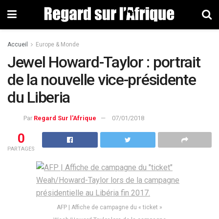
Accueil
Europe & Monde
Jewel Howard-Taylor : portrait
de la nouvelle vice-présidente
du Liberia
Par
Regard Sur l'Afrique
07/01/2018
0
PARTAGES
AFP | Affiche de campagne du « ticket »