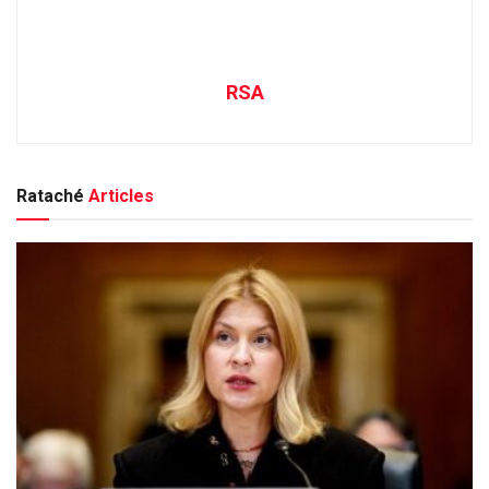
RSA
Rataché
Articles