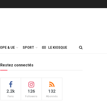
OPE & UE
SPORT
LE KIOSQUE
Restez connectés
2.2k
126
132
Fans
Followers
Abonnés