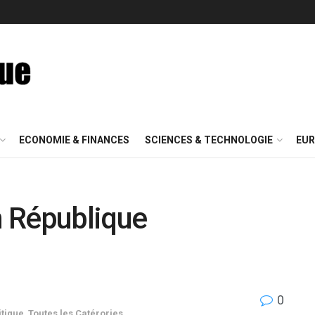
ECONOMIE & FINANCES
SCIENCES & TECHNOLOGIE
EUR
en République
0
tique
,
Toutes les Catérories