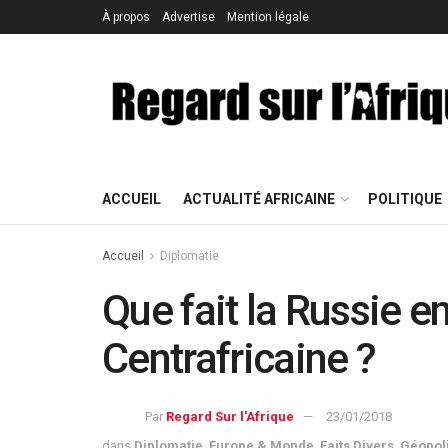
À propos
Advertise
Mention légale
ACCUEIL
ACTUALITÉ AFRICAINE
POLITIQUE
Accueil
Diplomatie
Que fait la Russie 
Centrafricaine ?
Par
Regard Sur l'Afrique
23/01/2018
dans
Diplomatie
,
Europe & Monde
,
Faits Divers
,
Géopoli