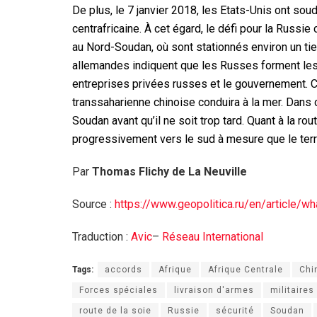
De plus, le 7 janvier 2018, les Etats-Unis ont sou
centrafricaine. À cet égard, le défi pour la Russie
au Nord-Soudan, où sont stationnés environ un ti
allemandes indiquent que les Russes forment les
entreprises privées russes et le gouvernement. C
transsaharienne chinoise conduira à la mer. Dans 
Soudan avant qu’il ne soit trop tard. Quant à la ro
progressivement vers le sud à mesure que le terr
Par
Thomas Flichy de La Neuville
Source :
https://www.geopolitica.ru/en/article/wh
Traduction :
Avic
–
Réseau International
Tags:
accords
Afrique
Afrique Centrale
Chi
Forces spéciales
livraison d'armes
militaires
route de la soie
Russie
sécurité
Soudan