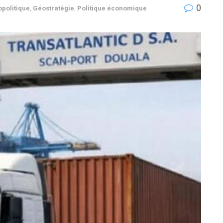
0
politique
,
Géostratégie
,
Politique économique