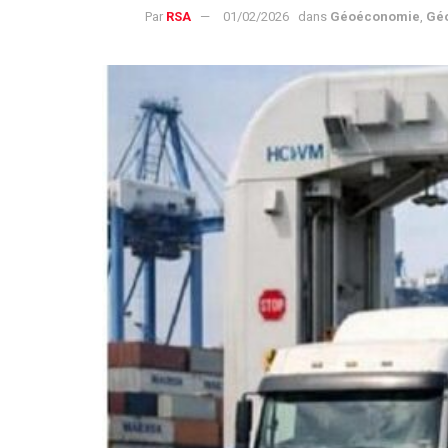
Par
RSA
01/02/2026
dans
Géoéconomie
,
Géo