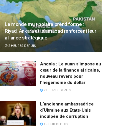
Le monde multipolaire prend forme :
Riyad, Ankara et Islamabad renforcent leur
alliance stratégique
2 HEURES DEPUIS
Angola : Le yuan s’impose au
cœur de la finance africaine,
nouveau revers pour
l’hégémonie du dollar
2 HEURES DEPUIS
L’ancienne ambassadrice
d’Ukraine aux États-Unis
inculpée de corruption
1 JOUR DEPUIS