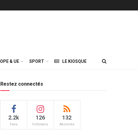
OPE & UE
SPORT
LE KIOSQUE
Restez connectés
2.2k
126
132
Fans
Followers
Abonnés