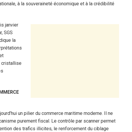
tionale, à la souveraineté économique et à la crédibilité
is janvier
r, SGS
dique la
rprétations
et
cristallise
es
OMMERCE
jourd’hui un pilier du commerce maritime moderne. Il ne
mécanisme purement fiscal. Le contrôle par scanner permet
tion des trafics illicites, le renforcement du ciblage