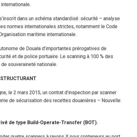
 internationale.
s’inscrit dans un schéma standardisé :sécurité – analyse
 des normes internationales strictes, notamment le Code
Organisation maritime internationale.
 Autonome de Douala d’importantes prérogatives de
rité et de police portuaire. Le scanning à 100 % des
 de souveraineté nationale.
AT STRUCTURANT
ne, le 2 mars 2015, un contrat d’inspection par scanner
mme de sécurisation des recettes douanières – Nouvelle
rivé de type Build-Operate-Transfer (BOT).
ploiter quatre scanners à rayons X pour conteneurs au port