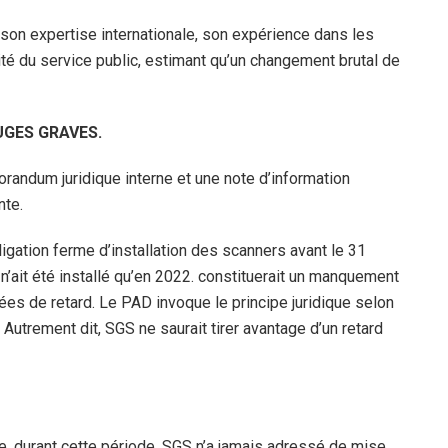
 son expertise internationale, son expérience dans les
é du service public, estimant qu’un changement brutal de
UGES GRAVES.
andum juridique interne et une note d’information
nte.
igation ferme d’installation des scanners avant le 31
’ait été installé qu’en 2022. constituerait un manquement
ées de retard. Le PAD invoque le principe juridique selon
 Autrement dit, SGS ne saurait tirer avantage d’un retard
e, durant cette période, SGS n’a jamais adressé de mise