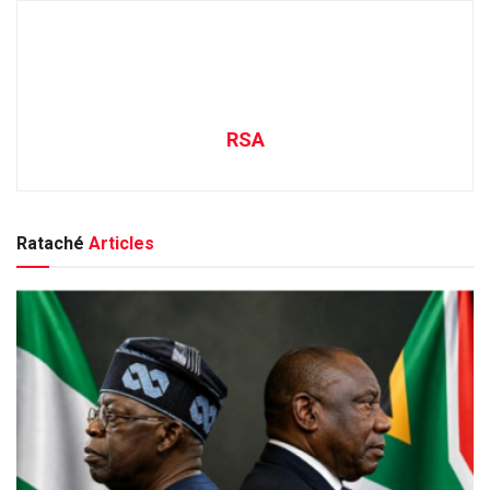
RSA
Rataché
Articles