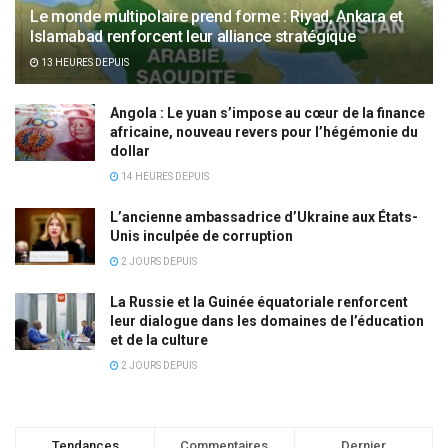
Le monde multipolaire prend forme : Riyad, Ankara et
Islamabad renforcent leur alliance stratégique
13 HEURES DEPUIS
Angola : Le yuan s’impose au cœur de la finance
africaine, nouveau revers pour l’hégémonie du
dollar
14 HEURES DEPUIS
L’ancienne ambassadrice d’Ukraine aux États-
Unis inculpée de corruption
2 JOURS DEPUIS
La Russie et la Guinée équatoriale renforcent
leur dialogue dans les domaines de l’éducation
et de la culture
2 JOURS DEPUIS
Tendances
Commentaires
Dernier