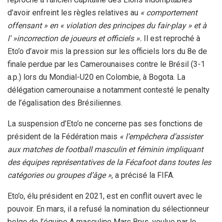
d’avoir enfreint les règles relatives au
« comportement
offensant » en « violation des principes du fair-play » et à
l' »incorrection de joueurs et officiels ».
Il est reproché à
Eto’o d’avoir mis la pression sur les officiels lors du 8e de
finale perdue par les Camerounaises contre le Brésil (3-1
a.p.) lors du Mondial-U20 en Colombie, à Bogota. La
délégation camerounaise a notamment contesté le penalty
de l’égalisation des Brésiliennes.
La suspension d’Eto’o ne concerne pas ses fonctions de
président de la Fédération mais
« l’empêchera d’assister
aux matches de football masculin et féminin impliquant
des équipes représentatives de la Fécafoot dans toutes les
catégories ou groupes d’âge »
, a précisé la FIFA.
Eto’o, élu président en 2021, est en conflit ouvert avec le
pouvoir. En mars, il a refusé la nomination du sélectionneur
belge de l’équipe A masculine Marc Brys, voulue par le