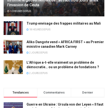
informé le gouvernement de l’assaut trois jours avant
l’invasion de Ceuta
10 HEURES DEPUIS
Trump envisage des frappes militaires au Mali
18 HEURES DEPUIS
Aliko Dangote vend « AFRICA FIRST » au Premier
ministre canadien Mark Carney
2 JOURS DEPUIS
L’Afrique a-t-elle vraiment un problème de
démocratie… ou un problème de fondations ?
2 JOURS DEPUIS
Tendances
Commentaires
Dernier
Guerre en Ukraine : Ursula von der Leyen « Il faut