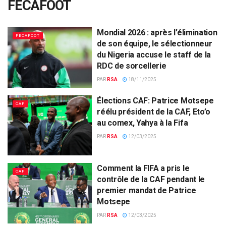
FECAFOOT
Mondial 2026 : après l’élimination
FECAFOOT
de son équipe, le sélectionneur
du Nigeria accuse le staff de la
RDC de sorcellerie
PAR
RSA
18/11/2025
Élections CAF: Patrice Motsepe
CAF
réélu président de la CAF, Eto’o
au comex, Yahya à la Fifa
PAR
RSA
12/03/2025
Comment la FIFA a pris le
CAF
contrôle de la CAF pendant le
premier mandat de Patrice
Motsepe
PAR
RSA
12/03/2025