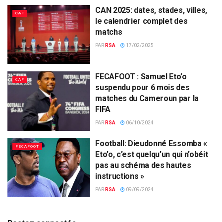
CAN 2025: dates, stades, villes,
CAF
le calendrier complet des
matchs
PAR
RSA
17/02/2025
FECAFOOT : Samuel Eto’o
CAF
suspendu pour 6 mois des
matches du Cameroun par la
FIFA
PAR
RSA
06/10/2024
Football: Dieudonné Essomba «
FECAFOOT
Eto’o, c’est quelqu’un qui n’obéit
pas au schéma des hautes
instructions »
PAR
RSA
09/09/2024