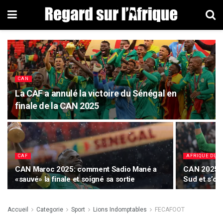
CAN
La CAF a annulé la victoire du Sénégal en
finale de la CAN 2025
CAF
AFRIQUE DU 
CAN Maroc 2025: comment Sadio Mané a
CAN 2025: l
«sauvé» la finale et soigné sa sortie
Sud et s’of
Accueil
Categorie
Sport
Lions Indomptables
FECAFOOT