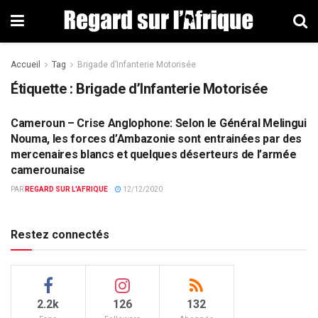
Accueil
Tag
Brigade d’Infanterie Motorisée
Étiquette : Brigade d’Infanterie Motorisée
Cameroun – Crise Anglophone: Selon le Général Melingui
ACTUALITÉS PAR PAYS
Nouma, les forces d’Ambazonie sont entrainées par des
mercenaires blancs et quelques déserteurs de l’armée
camerounaise
PAR
REGARD SUR L'AFRIQUE
12/12/2020
Restez connectés
2.2k
126
132