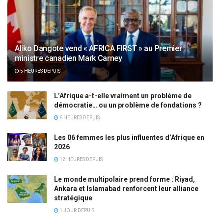
Aliko Dangote vend « AFRICA FIRST » au Premier
ministre canadien Mark Carney
5 HEURES DEPUIS
L’Afrique a-t-elle vraiment un problème de
démocratie… ou un problème de fondations ?
6 HEURES DEPUIS
Les 06 femmes les plus influentes d’Afrique en
2026
12 HEURES DEPUIS
Le monde multipolaire prend forme : Riyad,
Ankara et Islamabad renforcent leur alliance
stratégique
1 JOUR DEPUIS