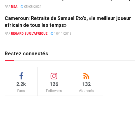
FOOTBALL
PAR
RSA
05/08/2021
Cameroun: Retraite de Samuel Eto’o, «le meilleur joueur
CAMEROUN
africain de tous les temps»
PAR
REGARD SUR L'AFRIQUE
10/11/2019
Restez connectés
2.2k
126
132
Fans
Followers
Abonnés