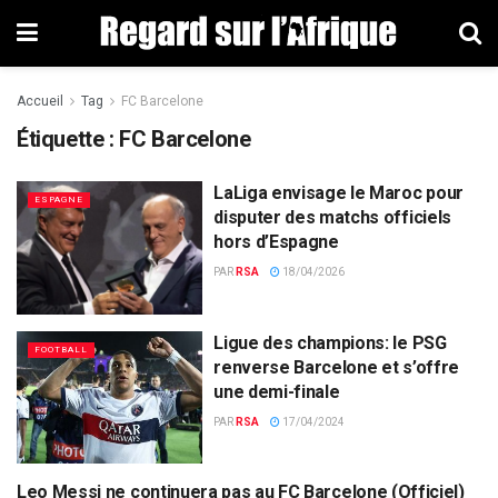
Accueil
Tag
FC Barcelone
Étiquette : FC Barcelone
LaLiga envisage le Maroc pour
ESPAGNE
disputer des matchs officiels
hors d’Espagne
PAR
RSA
18/04/2026
Ligue des champions: le PSG
FOOTBALL
renverse Barcelone et s’offre
une demi-finale
PAR
RSA
17/04/2024
Leo Messi ne continuera pas au FC Barcelone (Officiel)