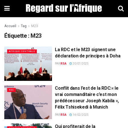
Accueil
Tag
M23
Étiquette : M23
La RDC et le M23 signent une
AFRIQUE CENTRALE
déclaration de principes à Doha
PAR
RSA
20/07/2025
Conflit dans l’est de la RDC:« le
RDC
vrai commanditaire c’est mon
prédécesseur Joseph Kabila »,
Félix Tshisekedi à Munich
PAR
RSA
14/02/2025
Qui profiterait de la