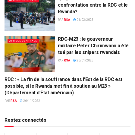
AFRIQUE CENTRALE
confrontation entre la RDC et le
Rwanda?
PAR
RSA
01/02/2025
RDC-M23 : le gouverneur
AFRIQUE CENTRALE
militaire Peter Chirimwami a été
tué par les snipers rwandais
PAR
RSA
26/01/2025
RDC : « La fin de la souffrance dans l’Est de la RDC est
AFRIQUE CENTRALE
possible, si le Rwanda met fin à soutien au M23 »
(Département d’État américain)
PAR
RSA
26/11/2022
Restez connectés