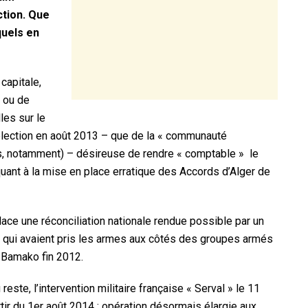
ction. Que
quels en
capitale,
r ou de
les sur le
 élection en août 2013 – que de la « communauté
nis, notamment) – désireuse de rendre « comptable » le
ant à la mise en place erratique des Accords d’Alger de
ace une réconciliation nationale rendue possible par un
qui avaient pris les armes aux côtés des groupes armés
 Bamako fin 2012.
este, l’intervention militaire française « Serval » le 11
rtir du 1er août 2014 ; opération désormais élargie aux