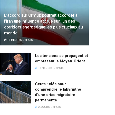
L’accord sur Ormuz pourrait accorder à
l’Iran une influence accrue sur l’un des
corridors énergétique les plus cruciaux au
monde
13 HEURES DEPUIS
Les tensions se propagent et
embrasent le Moyen-Orient
14 HEURES DEPUIS
Ceuta : clés pour
comprendre le labyrinthe
d’une crise migratoire
permanente
2 JOURS DEPUIS