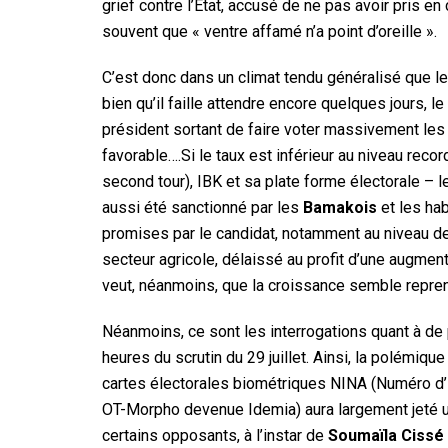
grief contre l’Etat, accusé de ne pas avoir pris en c
souvent que « ventre affamé n’a point d’oreille ».
C’est donc dans un climat tendu généralisé que le
bien qu’il faille attendre encore quelques jours, le
président sortant de faire voter massivement les 
favorable….Si le taux est inférieur au niveau reco
second tour), IBK et sa plate forme électorale –
aussi été sanctionné par les
Bamakois
et les hab
promises par le candidat, notamment au niveau de
secteur agricole, délaissé au profit d’une augme
veut, néanmoins, que la croissance semble repren
Néanmoins, ce sont les interrogations quant à de 
heures du scrutin du 29 juillet. Ainsi, la polémiqu
cartes électorales biométriques NINA (Numéro d’id
OT-Morpho devenue Idemia) aura largement jeté u
certains opposants, à l’instar de
Soumaïla Cissé