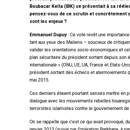
Boubacar Keïta (IBK) se présentait à sa rééle
pensez-vous de ce scrutin et concrètement 
sont les enjeux ?
Emmanuel Dupuy
: Ce vote revêt une importance 
tant aux yeux des Maliens – soucieux de critique
valider les orientations socio-économiques et cel
plan sécuritaire du président sortant depuis son
internationale » (ONU, UE, UA, France et Etats-U
président sortant des échecs et atermoiements qu
mai 2015.
Ces derniers étaient pourtant sensés mettre en pl
dialogue avec les mouvements rebelles touaregs 
terroristes islamistes contre le gouvernement de
On se rappelle que c’est ce qui avait provoqué, du r
janvier 2013 (suivie par l’opération Barkhane, à pa