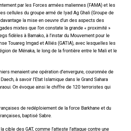
intement par les Forces armées maliennes (FAMA) et les
e les cellules du groupe armé de Iyad Ag Ghali (Groupe de
t davantage la mise en oeuvre d’un des aspects des
rigades mixtes que l’on constate la grande « proximité »
aregs fidèles à Bamako, à l’instar du Mouvement pour le
se Touareg Imgad et Alliés (GATIA), avec lesquelles les
égion de Ménaka, le long de la frontière entre le Mali et le
derniers menaient une opération d’envergure, couronnée de
 Daech, à savoir l’Etat Islamique dans le Grand Sahara
aoui. On évoque ainsi le chiffre de 120 terroristes qui
françaises de redéploiement de la force Barkhane et du
françaises, baptisé Sabre.
e la cible des GAT, comme l’atteste l’attaque contre une