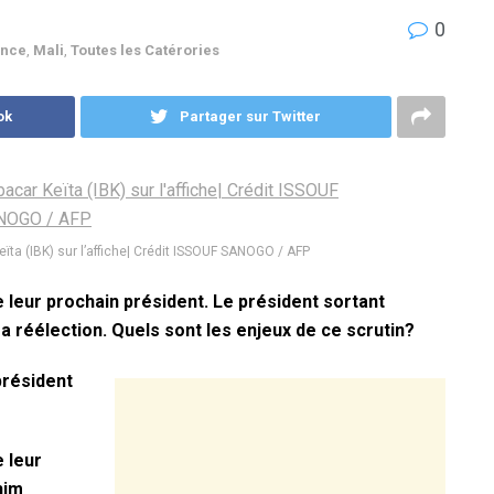
0
ance
,
Mali
,
Toutes les Catérories
ok
Partager sur Twitter
ïta (IBK) sur l’affiche| Crédit ISSOUF SANOGO / AFP
e leur prochain président. Le président sortant
a réélection. Quels sont les enjeux de ce scrutin?
président
e leur
him