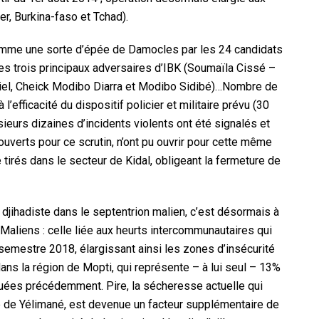
er, Burkina-faso et Tchad).
 comme une sorte d’épée de Damocles par les 24 candidats
les trois principaux adversaires d’IBK (Soumaïla Cissé –
ntiel, Cheick Modibo Diarra et Modibo Sidibé)…Nombre de
l’efficacité du dispositif policier et militaire prévu (30
ieurs dizaines d’incidents violents ont été signalés et
uverts pour ce scrutin, n’ont pu ouvrir pour cette même
é tirés dans le secteur de Kidal, obligeant la fermeture de
 djihadiste dans le septentrion malien, c’est désormais à
Maliens : celle liée aux heurts intercommunautaires qui
 semestre 2018, élargissant ainsi les zones d’insécurité
dans la région de Mopti, qui représente – à lui seul – 13%
quées précédemment. Pire, la sécheresse actuelle qui
e de Yélimané, est devenue un facteur supplémentaire de