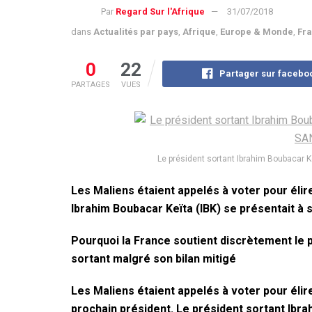
Par
Regard Sur l'Afrique
31/07/2018
dans
Actualités par pays
,
Afrique
,
Europe & Monde
,
Fr
0
22
Partager sur facebo
PARTAGES
VUES
Le président sortant Ibrahim Boubacar Ke
Les Maliens étaient appelés à voter pour élir
Ibrahim Boubacar Keïta (IBK) se présentait à s
Pourquoi la France soutient discrètement le 
sortant malgré son bilan mitigé
Les Maliens étaient appelés à voter pour élir
prochain président. Le président sortant Ibra