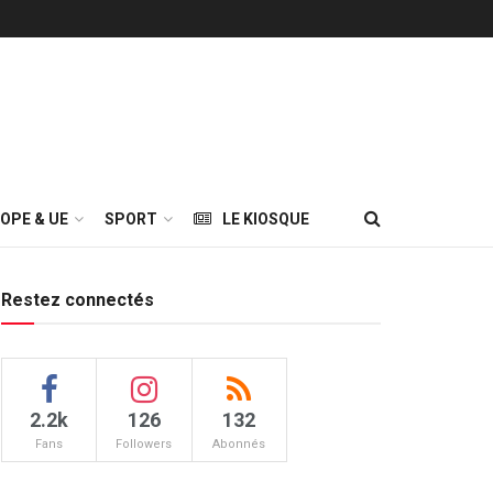
OPE & UE
SPORT
LE KIOSQUE
Restez connectés
2.2k
126
132
Fans
Followers
Abonnés