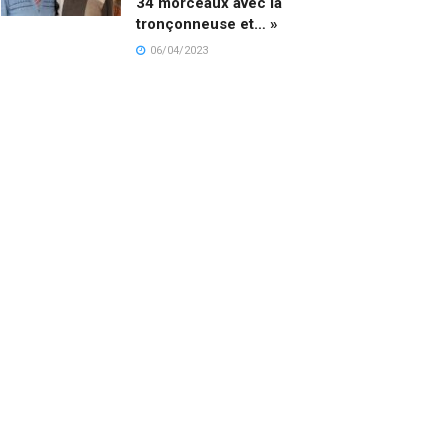
34 morceaux avec la
tronçonneuse et… »
06/04/2023