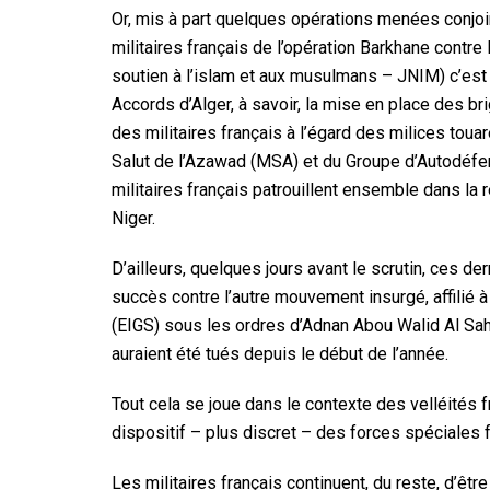
Or, mis à part quelques opérations menées conjo
militaires français de l’opération Barkhane contr
soutien à l’islam et aux musulmans – JNIM) c’es
Accords d’Alger, à savoir, la mise en place des b
des militaires français à l’égard des milices tou
Salut de l’Azawad (MSA) et du Groupe d’Autodéfen
militaires français patrouillent ensemble dans la r
Niger.
D’ailleurs, quelques jours avant le scrutin, ces 
succès contre l’autre mouvement insurgé, affilié à
(EIGS) sous les ordres d’Adnan Abou Walid Al Sahr
auraient été tués depuis le début de l’année.
Tout cela se joue dans le contexte des velléités 
dispositif – plus discret – des forces spéciales 
Les militaires français continuent, du reste, d’êtr