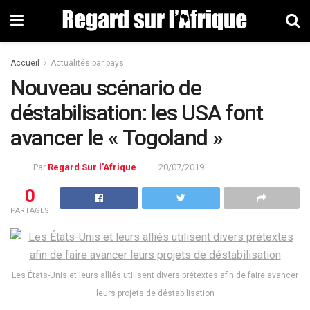
Accueil
Actualités par pays
Nouveau scénario de
déstabilisation: les USA font
avancer le « Togoland »
Par
Regard Sur l'Afrique
20/07/2019
0
PARTAGES
Les États-Unis et leurs alliés utilisent divers prétextes afin de faire avancer
leurs projets de déstabilisation