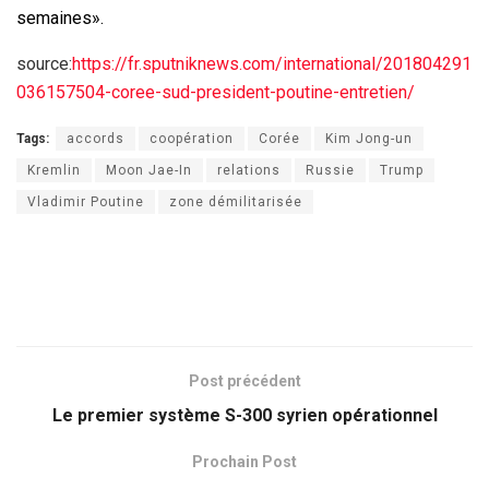
semaines».
source:
https://fr.sputniknews.com/international/201804291
036157504-coree-sud-president-poutine-entretien/
Tags:
accords
coopération
Corée
Kim Jong-un
Kremlin
Moon Jae-In
relations
Russie
Trump
Vladimir Poutine
zone démilitarisée
Post précédent
Le premier système S-300 syrien opérationnel
Prochain Post