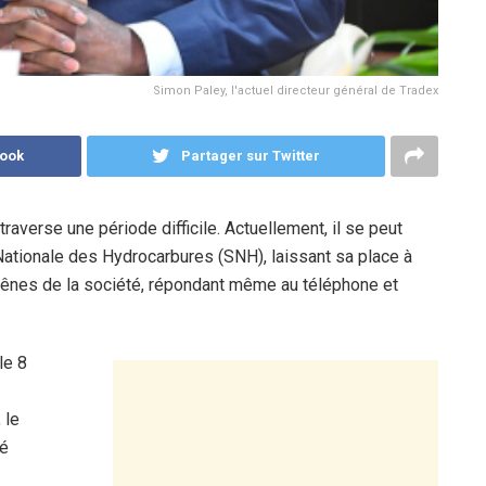
Simon Paley, l'actuel directeur général de Tradex
book
Partager sur Twitter
raverse une période difficile. Actuellement, il se peut
 Nationale des Hydrocarbures (SNH), laissant sa place à
 rênes de la société, répondant même au téléphone et
le 8
 le
té