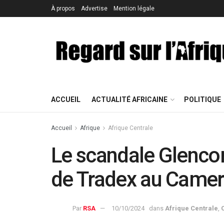
À propos
Advertise
Mention légale
ACCUEIL
ACTUALITÉ AFRICAINE
POLITIQUE
Accueil
Afrique
Afrique Centrale
Le scandale Glencor
de Tradex au Came
Par
RSA
10/10/2024
dans
Afrique Centrale
,