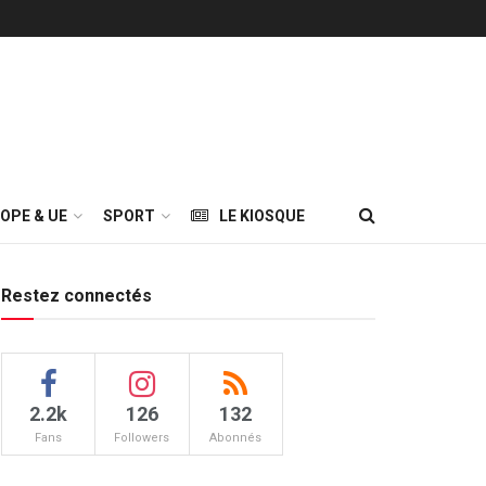
OPE & UE
SPORT
LE KIOSQUE
Restez connectés
2.2k
126
132
Fans
Followers
Abonnés