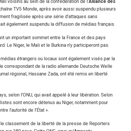
Mali voisins au sein de la confédération de l’
Alliance des
la chaîne TV5 Monde, après avoir aussi suspendu plusieurs
ment fragilisée après une série d’attaques sans
vait également suspendu la diffusion de médias français.
vant un important sommet entre la France et des pays
d. Le Niger, le Mali et le Burkina n’y participeront pas.
es médias étrangers ou locaux sont également visés par la
, le correspondant de la radio allemande Deutsche Welle
ournal régional, Hassane Zada, ont été remis en liberté
ys, selon l’ONU, qui avait appelé à leur libération. Selon
nalistes sont encore détenus au Niger, notamment pour
re l’autorité de l’État ».
 le classement de la liberté de la presse de Reporters