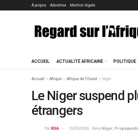
À propos
Advertise
Mention légale
ACCUEIL
ACTUALITÉ AFRICAINE
POLITIQUE
Accueil
Afrique
Afrique de l'Ouest
Niger
Le Niger suspend p
étrangers
Par
RSA
10/05/2026
dans
Niger
,
Propagande