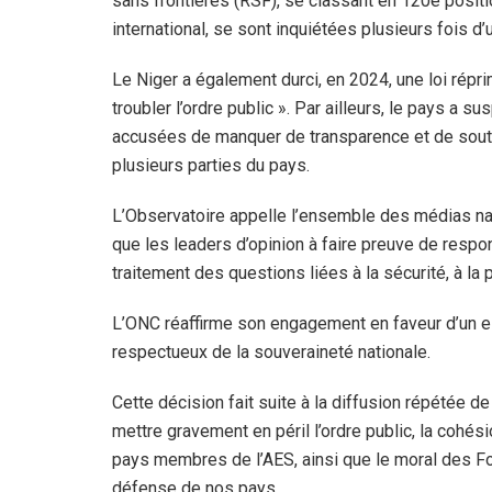
sans frontières (RSF), se classant en 120e posit
international, se sont inquiétées plusieurs fois d’
Le Niger a également durci, en 2024, une loi répr
troubler l’ordre public ». Par ailleurs, le pays a
accusées de manquer de transparence et de souten
plusieurs parties du pays.
L’Observatoire appelle l’ensemble des médias nat
que les leaders d’opinion à faire preuve de respo
traitement des questions liées à la sécurité, à la p
L’ONC réaffirme son engagement en faveur d’un 
respectueux de la souveraineté nationale.
Cette décision fait suite à la diffusion répétée 
mettre gravement en péril l’ordre public, la cohési
pays membres de l’AES, ainsi que le moral des F
défense de nos pays.