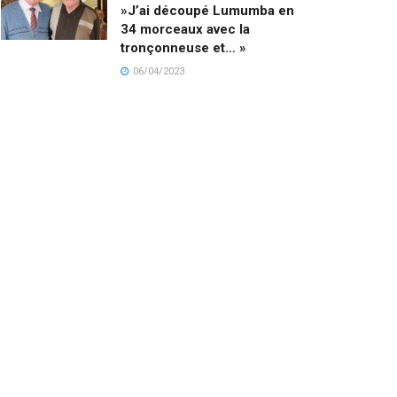
»J’ai découpé Lumumba en
34 morceaux avec la
tronçonneuse et… »
06/04/2023