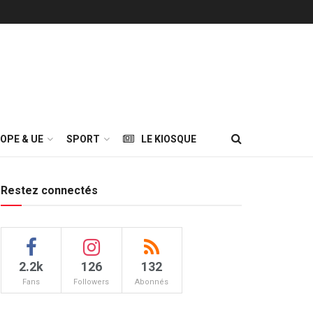
OPE & UE
SPORT
LE KIOSQUE
Restez connectés
2.2k
126
132
Fans
Followers
Abonnés