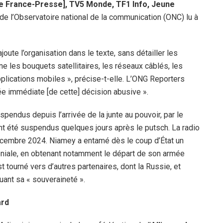
ce France-Presse], TV5 Monde, TF1 Info, Jeune
de l’Observatoire national de la communication (ONC) lu à
oute l’organisation dans le texte, sans détailler les
 les bouquets satellitaires, les réseaux câblés, les
pplications mobiles », précise-t-elle. L’ONG Reporters
e immédiate [de cette] décision abusive ».
pendus depuis l’arrivée de la junte au pouvoir, par le
ent été suspendus quelques jours après le putsch. La radio
écembre 2024. Niamey a entamé dès le coup d’État un
oniale, en obtenant notamment le départ de son armée
t tourné vers d’autres partenaires, dont la Russie, et
uant sa « souveraineté ».
ard