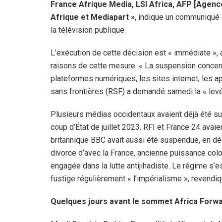
France Afrique Media, LSI Africa, AFP [Agen
Afrique et Mediapart »
, indique un communiqué 
la télévision publique.
L’exécution de cette décision est « immédiate », aj
raisons de cette mesure. « La suspension concerne
plateformes numériques, les sites internet, les a
sans frontières (RSF) a demandé samedi la « levé
Plusieurs médias occidentaux avaient déjà été sus
coup d’État de juillet 2023. RFI et France 24 avai
britannique BBC avait aussi été suspendue, en d
divorce d’avec la France, ancienne puissance col
engagée dans la lutte antijihadiste. Le régime s’es
fustige régulièrement « l’impérialisme », revendiq
Quelques jours avant le sommet Africa Forw