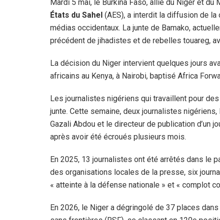
Mardi 5 mai, le Burkina Faso, allié du Niger et du 
États du Sahel
(AES), a interdit la diffusion de 
médias occidentaux. La junte de Bamako, actuelle
précédent de jihadistes et de rebelles touareg, a
La décision du Niger intervient quelques jours a
africains au Kenya, à Nairobi, baptisé Africa Forwar
Les journalistes nigériens qui travaillent pour d
junte. Cette semaine, deux journalistes nigériens
Gazali Abdou et le directeur de publication d’un j
après avoir été écroués plusieurs mois.
En 2025, 13 journalistes ont été arrêtés dans le pa
des organisations locales de la presse, six jour
« atteinte à la défense nationale » et « complot cont
En 2026, le Niger a dégringolé de 37 places dans