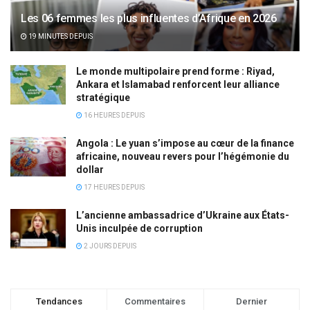
Les 06 femmes les plus influentes d’Afrique en 2026
19 MINUTES DEPUIS
Le monde multipolaire prend forme : Riyad,
Ankara et Islamabad renforcent leur alliance
stratégique
16 HEURES DEPUIS
Angola : Le yuan s’impose au cœur de la finance
africaine, nouveau revers pour l’hégémonie du
dollar
17 HEURES DEPUIS
L’ancienne ambassadrice d’Ukraine aux États-
Unis inculpée de corruption
2 JOURS DEPUIS
Tendances
Commentaires
Dernier