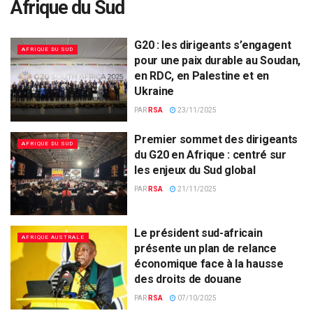
Afrique du Sud
G20 : les dirigeants s’engagent
AFRIQUE DU SUD
pour une paix durable au Soudan,
en RDC, en Palestine et en
Ukraine
PAR
RSA
23/11/2025
Premier sommet des dirigeants
AFRIQUE DU SUD
du G20 en Afrique : centré sur
les enjeux du Sud global
PAR
RSA
21/11/2025
Le président sud-africain
AFRIQUE AUSTRALE
présente un plan de relance
économique face à la hausse
des droits de douane
PAR
RSA
07/10/2025