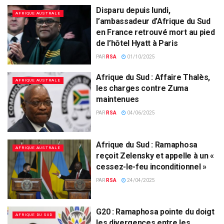
Disparu depuis lundi,
AFRIQUE AUSTRALE
l’ambassadeur d’Afrique du Sud
en France retrouvé mort au pied
de l’hôtel Hyatt à Paris
PAR
RSA
01/10/2025
Afrique du Sud : Affaire Thalès,
AFRIQUE AUSTRALE
les charges contre Zuma
maintenues
PAR
RSA
04/06/2025
Afrique du Sud : Ramaphosa
AFRIQUE AUSTRALE
reçoit Zelensky et appelle à un «
cessez-le-feu inconditionnel »
PAR
RSA
24/04/2025
G20 : Ramaphosa pointe du doigt
AFRIQUE DU SUD
les divergences entre les