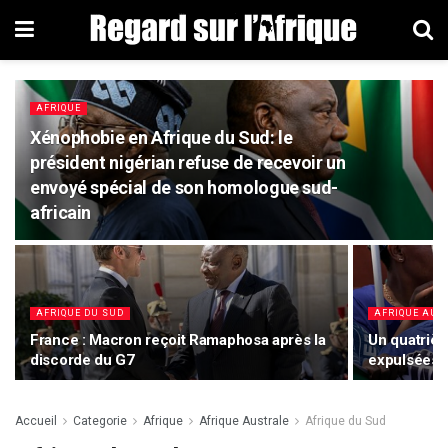
AFRIQUE
Xénophobie en Afrique du Sud: le
président nigérian refuse de recevoir un
envoyé spécial de son homologue sud-
africain
AFRIQUE DU SUD
AFRIQUE AUS
France : Macron reçoit Ramaphosa après la
Un quatriè
discorde du G7
expulsées d
Accueil
Categorie
Afrique
Afrique Australe
Afrique du Sud