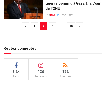
guerre commis à Gaza à la Cour
de l’ONU
PAR
RSA
12/09/2024
1
2
3
…
10
Restez connectés
2.2k
126
132
Fans
Followers
Abonnés