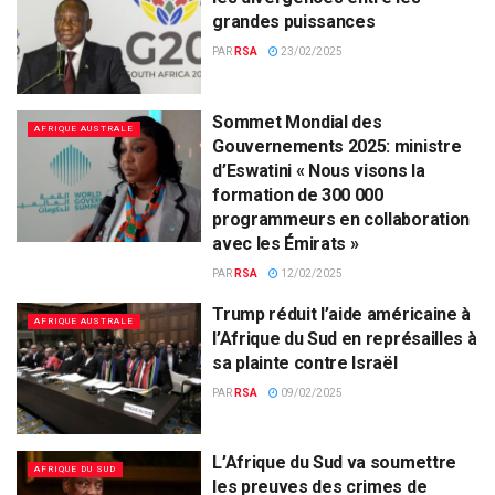
grandes puissances
PAR
RSA
23/02/2025
Sommet Mondial des
AFRIQUE AUSTRALE
Gouvernements 2025: ministre
d’Eswatini « Nous visons la
formation de 300 000
programmeurs en collaboration
avec les Émirats »
PAR
RSA
12/02/2025
Trump réduit l’aide américaine à
AFRIQUE AUSTRALE
l’Afrique du Sud en représailles à
sa plainte contre Israël
PAR
RSA
09/02/2025
L’Afrique du Sud va soumettre
AFRIQUE DU SUD
les preuves des crimes de