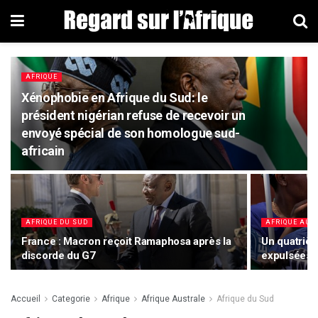
AFRIQUE
Xénophobie en Afrique du Sud: le
président nigérian refuse de recevoir un
envoyé spécial de son homologue sud-
africain
AFRIQUE DU SUD
AFRIQUE AUS
France : Macron reçoit Ramaphosa après la
Un quatriè
discorde du G7
expulsées d
Accueil
Categorie
Afrique
Afrique Australe
Afrique du Sud