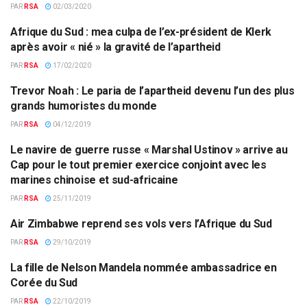
PAR
RSA
02/03/2020
Afrique du Sud : mea culpa de l’ex-président de Klerk
AFRIQUE AUSTRALE
après avoir « nié » la gravité de l’apartheid
PAR
RSA
17/02/2020
Trevor Noah : Le paria de l’apartheid devenu l’un des plus
AFRIQUE AUSTRALE
grands humoristes du monde
PAR
RSA
04/12/2019
Le navire de guerre russe « Marshal Ustinov » arrive au
AFRIQUE AUSTRALE
Cap pour le tout premier exercice conjoint avec les
marines chinoise et sud-africaine
PAR
RSA
25/11/2019
Air Zimbabwe reprend ses vols vers l’Afrique du Sud
AFRIQUE AUSTRALE
PAR
RSA
29/10/2019
La fille de Nelson Mandela nommée ambassadrice en
AFRIQUE AUSTRALE
Corée du Sud
PAR
RSA
22/10/2019