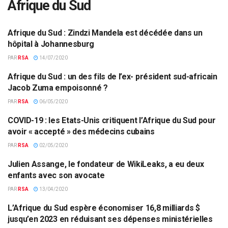
Afrique du Sud
Afrique du Sud : Zindzi Mandela est décédée dans un
AFRIQUE DU SUD
hôpital à Johannesburg
PAR
RSA
14/07/2020
Afrique du Sud : un des fils de l’ex- président sud-africain
AFRIQUE DU SUD
Jacob Zuma empoisonné ?
PAR
RSA
06/05/2020
COVID-19 : les Etats-Unis critiquent l’Afrique du Sud pour
AFRIQUE DU SUD
avoir « accepté » des médecins cubains
PAR
RSA
02/05/2020
Julien Assange, le fondateur de WikiLeaks, a eu deux
AFRIQUE DU SUD
enfants avec son avocate
PAR
RSA
13/04/2020
L’Afrique du Sud espère économiser 16,8 milliards $
AFRIQUE DU SUD
jusqu’en 2023 en réduisant ses dépenses ministérielles