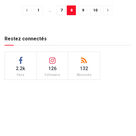
1
…
7
8
9
10
Restez connectés
2.2k
126
132
Fans
Followers
Abonnés