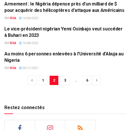
Armement : le Nigéria dépense près d’un milliard de $
DÉFENSE
pour acquérir des hélicoptères d’attaque aux Américains
PAR
RSA
16/04/2022
Le vice-président nigérian Yemi Osinbajo veut succéder
NIGÉRIA
à Buhari en 2023
PAR
RSA
14/04/2022
Au moins 6 personnes enlevées à l’Université d’Abuja au
NIGÉRIA
Nigeria
PAR
RSA
03/11/2021
1
2
3
…
6
Restez connectés