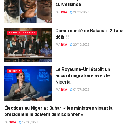
surveillance
PAR
RSA
24/02/2023
Camerounité de Bakassi : 20 ans
AFRIQUE CENTRALE
déjà !!!
PAR
RSA
20/10/2022
Le Royaume-Uni établit un
NIGÉRIA
accord migratoire avec le
Nigeria
PAR
RSA
01/07/2022
Élections au Nigeria : Buhari « les ministres visant la
NIGÉRIA
présidentielle doivent démissionner »
PAR
RSA
12/05/2022