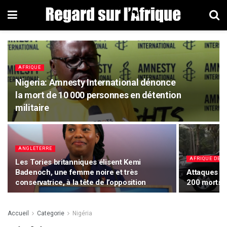
AFRIQUE
Nigeria: Amnesty International dénonce
la mort de 10 000 personnes en détention
militaire
ANGLETERRE
AFRIQUE DE L
Les Tories britanniques élisent Kemi
Badenoch, une femme noire et très
Attaques da
conservatrice, à la tête de l’opposition
200 morts
Accueil
Categorie
Nigéria