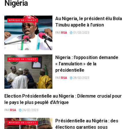
Nigéria
Au Nigeria, le président élu Bola
AFRIQUE DE L'OUEST
Tinubu appelle à l’union
PAR
RSA
01/03/2023
Nigeria : l’opposition demande
AFRIQUE DE L'OUEST
« l’annulation » de la
présidentielle
PAR
RSA
28/02/2023
Election Présidentielle au Nigeria : Dilemme crucial pour
AFRIQUE DE L'OUEST
le pays le plus peuplé d’Afrique
PAR
RSA
26/02/2023
Présidentielle au Nigéria : des
AFRIQUE DE L'OUEST
élections garanties sous