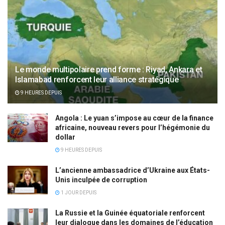
Le monde multipolaire prend forme : Riyad, Ankara et
Islamabad renforcent leur alliance stratégique
9 HEURES DEPUIS
Angola : Le yuan s’impose au cœur de la finance
africaine, nouveau revers pour l’hégémonie du
dollar
9 HEURES DEPUIS
L’ancienne ambassadrice d’Ukraine aux États-
Unis inculpée de corruption
1 JOUR DEPUIS
La Russie et la Guinée équatoriale renforcent
leur dialogue dans les domaines de l’éducation