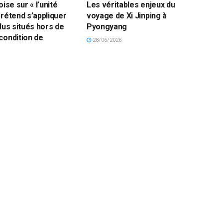
oise sur « l’unité
Les véritables enjeux du
prétend s’appliquer
voyage de Xi Jinping à
dus situés hors de
Pyongyang
condition de
28/06/2026