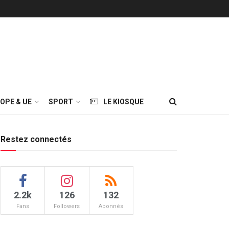
OPE & UE
SPORT
LE KIOSQUE
Restez connectés
2.2k
126
132
Fans
Followers
Abonnés