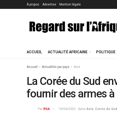
À propos
Advertise
Mention légale
ACCUEIL
ACTUALITÉ AFRICAINE
POLITIQUE
Accueil
Actualités par pays
Asie
La Corée du Sud env
fournir des armes à 
Par
RSA
19/04/2023
dans
Asie
,
Corée du Su