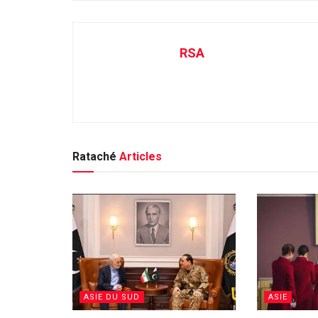
RSA
Rataché
Articles
ASIE DU SUD
ASIE