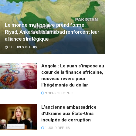
Le monde multipolaire prend forme :
Riyad, Ankara et Islamabad renforcent leur
alliance stratégique
8 HEURES DEPUIS
Angola : Le yuan s’impose au
cœur de la finance africaine,
nouveau revers pour
l’hégémonie du dollar
9 HEURES DEPUIS
L’ancienne ambassadrice
d’Ukraine aux États-Unis
inculpée de corruption
1 JOUR DEPUIS