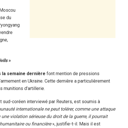
c Moscou
use du
 Pyongyang
 vendre
gne,
ivils
»
 la semaine dernière
font mention de pressions
’armement en Ukraine. Cette dernière a particulièrement
 munitions d’artillerie.
dent sud-coréen interviewé par Reuters, est soumis à
munauté internationale ne peut tolérer, comme une attaque
une violation sérieuse du droit de la guerre, il pourrait
e humanitaire ou financière
», justifie-t-il. Mais il est