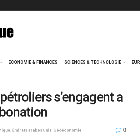
ECONOMIE & FINANCES
SCIENCES & TECHNOLOGIE
EUR
étroliers s’engagent a
rbonation
0
mique
,
Émirats arabes unis
,
Géoéconomie