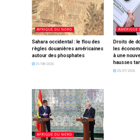
AFRIQUE DU NORD
AMÉRIQUE 
Sahara occidental : le flou des
Droits de d
règles douanières américaines
les économi
autour des phosphates
à une nouve
hausses tar
01/08/2026
25/07/2026
AFRIQUE DU NORD