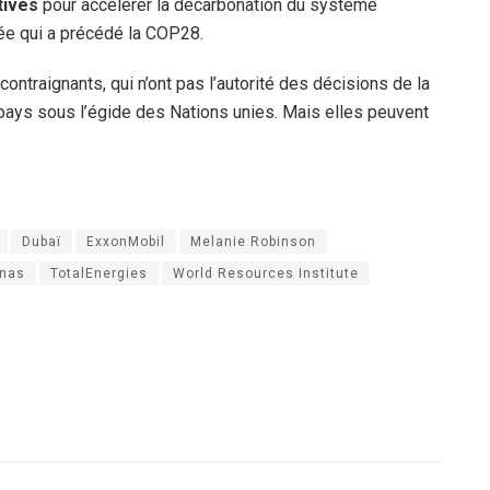
atives
pour accélérer la décarbonation du système
ée qui a précédé la COP28.
ontraignants, qui n’ont pas l’autorité des décisions de la
ays sous l’égide des Nations unies. Mais elles peuvent
Dubaï
ExxonMobil
Melanie Robinson
onas
TotalEnergies
World Resources Institute