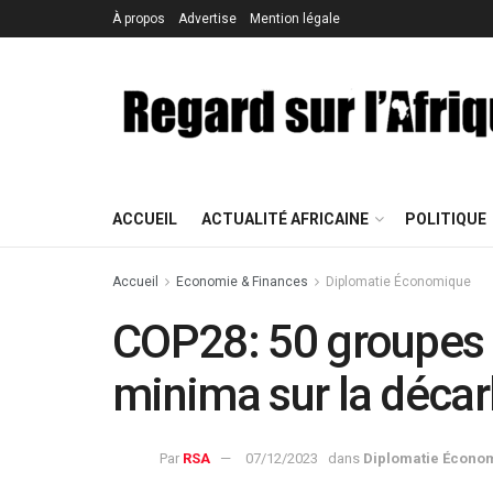
À propos
Advertise
Mention légale
ACCUEIL
ACTUALITÉ AFRICAINE
POLITIQUE
Accueil
Economie & Finances
Diplomatie Économique
COP28: 50 groupes p
minima sur la déca
Par
RSA
07/12/2023
dans
Diplomatie Écono