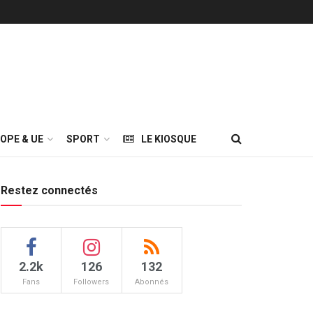
OPE & UE
SPORT
LE KIOSQUE
Restez connectés
2.2k
126
132
Fans
Followers
Abonnés