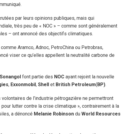
ommuniqué.
rutées par leurs opinions publiques, mais qui
ndiale, très peu de « NOC » – comme sont généralement
es – ont annoncé des objectifs climatiques.
 comme Aramco, Adnoc, PetroChina ou Petrobras,
oncé viser ce qu’elles appellent la neutralité carbone de
Sonangol
font partie des
NOC
ayant rejoint la nouvelle
gies
,
Exxonmobil
,
Shell
et
British Petroleum
(
BP)
.
volontaires de l’industrie pétrogazière ne permettront
pour lutter contre la crise climatique », contrairement à la
ssiles, a dénoncé
Melanie Robinson
du
World Resources