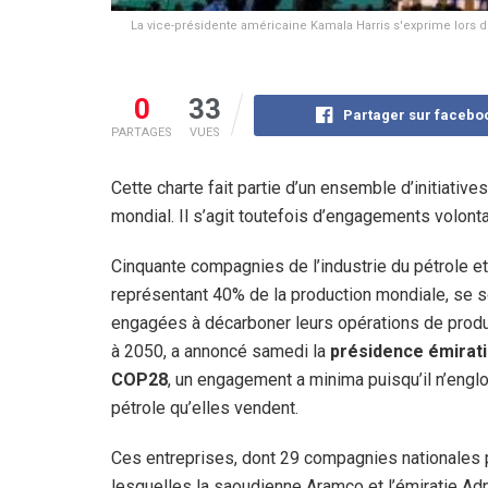
La vice-présidente américaine Kamala Harris s'exprime lors
0
33
Partager sur facebo
PARTAGES
VUES
Cette charte fait partie d’un ensemble d’initiati
mondial. Il s’agit toutefois d’engagements volonta
Cinquante compagnies de l’industrie du pétrole et
représentant 40% de la production mondiale, se s
engagées à décarboner leurs opérations de produc
à 2050, a annoncé samedi la
présidence émirati
COP28
, un engagement a minima puisqu’il n’engl
pétrole qu’elles vendent.
Ces entreprises, dont 29 compagnies nationales 
lesquelles la saoudienne Aramco et l’émiratie Adn