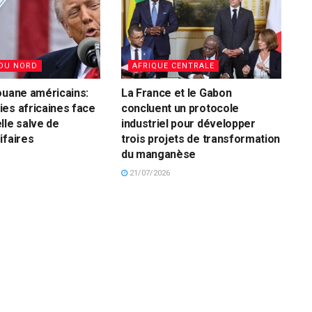
DU NORD
AFRIQUE CENTRALE
ouane américains:
La France et le Gabon
es africaines face
concluent un protocole
lle salve de
industriel pour développer
ifaires
trois projets de transformation
du manganèse
21/07/2026