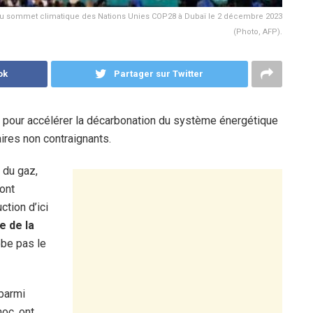
 du sommet climatique des Nations Unies COP28 à Dubaï le 2 décembre 2023
(Photo, AFP).
ok
Partager sur Twitter
ves pour accélérer la décarbonation du système énergétique
ires non contraignants.
 du gaz,
ont
tion d’ici
e de la
obe pas le
parmi
oc, ont