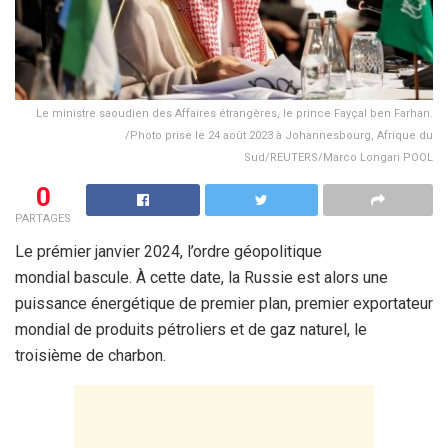
Le ministre saoudien des Affaires étrangères, le prince Fayçal ben Farhan.
/Photo prise le 24 août 2023 à Johannesbourg, Afrique du
Sud/REUTERS/Marco Longari POOL
0
PARTAGES
Le prémier janvier 2024, l’ordre géopolitique
mondial bascule. À cette date, la Russie est alors une
puissance énergétique de premier plan, premier exportateur
mondial de produits pétroliers et de gaz naturel, le
troisième de charbon.