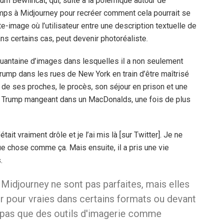
ium Bewlincat, qui, suite à la polémique autour de
emps à Midjourney pour recréer comment cela pourrait se
-image où l’utilisateur entre une description textuelle de
 dans certains cas, peut devenir photoréaliste.
nquantaine d’images dans lesquelles il a non seulement
rump dans les rues de New York en train d’être maîtrisé
n de ses proches, le procès, son séjour en prison et une
ld Trump mangeant dans un MacDonalds, une fois de plus
était vraiment drôle et je l’ai mis là [sur Twitter]. Je ne
que chose comme ça. Mais ensuite, il a pris une vie
.
Midjourney ne sont pas parfaites, mais elles
er pour vraies dans certains formats ou devant
 pas que des outils d'imagerie comme