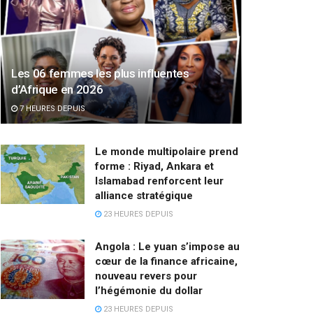
Les 06 femmes les plus influentes
d’Afrique en 2026
7 HEURES DEPUIS
Le monde multipolaire prend
forme : Riyad, Ankara et
Islamabad renforcent leur
alliance stratégique
23 HEURES DEPUIS
Angola : Le yuan s’impose au
cœur de la finance africaine,
nouveau revers pour
l’hégémonie du dollar
23 HEURES DEPUIS