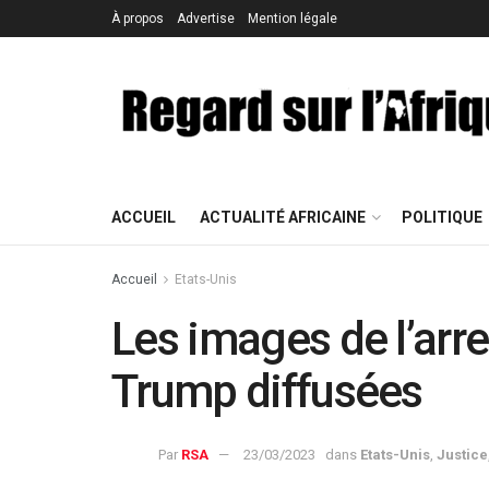
À propos
Advertise
Mention légale
ACCUEIL
ACTUALITÉ AFRICAINE
POLITIQUE
Accueil
Etats-Unis
Les images de l’arr
Trump diffusées
Par
RSA
23/03/2023
dans
Etats-Unis
,
Justice