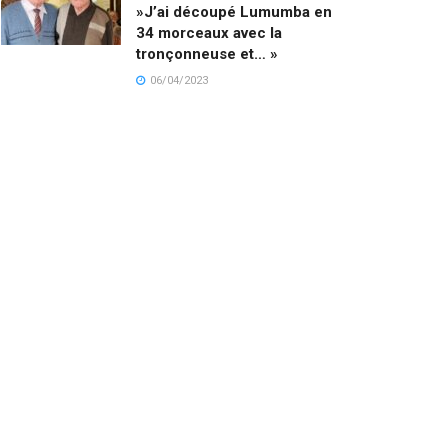
»J’ai découpé Lumumba en
34 morceaux avec la
tronçonneuse et… »
06/04/2023