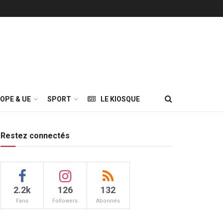
OPE & UE
SPORT
LE KIOSQUE
Restez connectés
2.2k
126
132
Fans
Followers
Abonnés