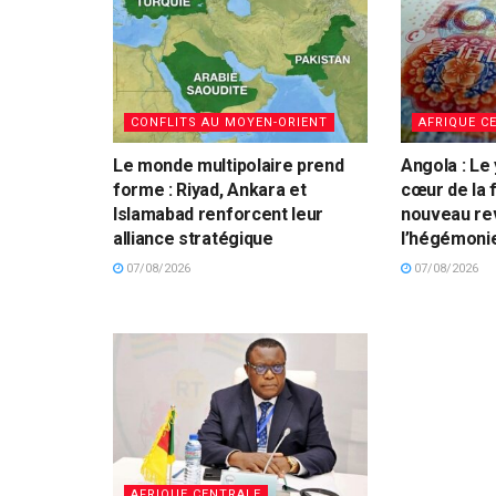
CONFLITS AU MOYEN-ORIENT
AFRIQUE C
Le monde multipolaire prend
Angola : Le
forme : Riyad, Ankara et
cœur de la f
Islamabad renforcent leur
nouveau re
alliance stratégique
l’hégémonie
07/08/2026
07/08/2026
AFRIQUE CENTRALE