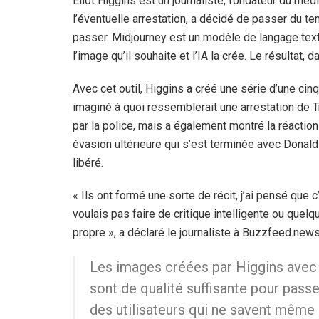
Eliot Higgins est un journaliste, fondateur du méd
l’éventuelle arrestation, a décidé de passer du t
passer. Midjourney est un modèle de langage texte
l’image qu’il souhaite et l’IA la crée. Le résultat,
Avec cet outil, Higgins a créé une série d’une ci
imaginé à quoi ressemblerait une arrestation de T
par la police, mais a également montré la réactio
évasion ultérieure qui s’est terminée avec Dona
libéré.
« Ils ont formé une sorte de récit, j’ai pensé que c’
voulais pas faire de critique intelligente ou quel
propre », a déclaré le journaliste à Buzzfeed.news
Les images créées par Higgins avec 
sont de qualité suffisante pour pass
des utilisateurs qui ne savent même