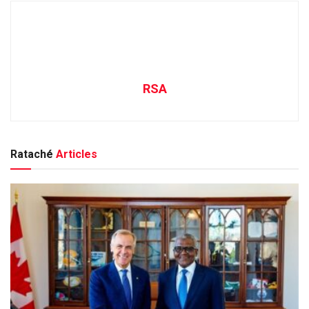
RSA
Rataché
Articles