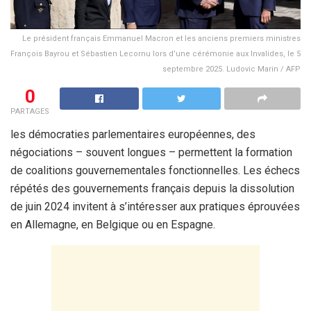
Le président français Emmanuel Macron et les anciens premiers ministres
François Bayrou et Sébastien Lecornu lors d’une cérémonie aux Invalides, le 5
septembre 2025. Ludovic Marin / AFP
0
PARTAGES
les démocraties parlementaires européennes, des
négociations – souvent longues – permettent la formation
de coalitions gouvernementales fonctionnelles. Les échecs
répétés des gouvernements français depuis la dissolution
de juin 2024 invitent à s’intéresser aux pratiques éprouvées
en Allemagne, en Belgique ou en Espagne.