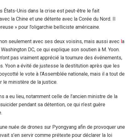
 États-Unis dans la crise est peut-être le fait
avec la Chine et une détente avec la Corée du Nord. Il
euse » pour l’oligarchie belliciste américaine.
s non seulement avec ses deux voisins, mais aussi avec
l
a
e Washington DC, ce qui explique son soutien à M. Yoon.
n’ont pas vraiment apprécié la tournure des événements,
. Yoon a évité de justesse la destitution après que les
oycotté le vote à l’Assemblée nationale, mais il a tout de
le ministère de la justice.
ons a eu lieu, notamment celle de l’ancien ministre de la
uicider pendant sa détention, ce qui n’est guère
e.
’une nuée de drones sur Pyongyang afin de provoquer une
vait s’en servir comme prétexte pour déclarer la loi