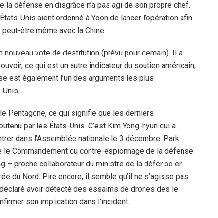
 de la défense en disgrâce n’a pas agi de son propre chef.
États-Unis aient ordonné à Yoon de lancer l’opération afin
t peut-être même avec la Chine.
n nouveau vote de destitution (prévu pour demain). Il a
uvoir, ce qui est un autre indicateur du soutien américain,
ense est également l’un des arguments les plus
-Unis.
le Pentagone, ce qui signifie que les derniers
soutenu par les États-Unis. C’est Kim Yong-hyun qui a
trer dans l’Assemblée nationale le 3 décembre. Park
ue le Commandement du contre-espionnage de la défense
ng – proche collaborateur du ministre de la défense en
rée du Nord. Pire encore, il semble qu’il ne s’agisse pas
 déclaré avoir détecté des essaims de drones dès le
nfirmer son implication dans l’incident.