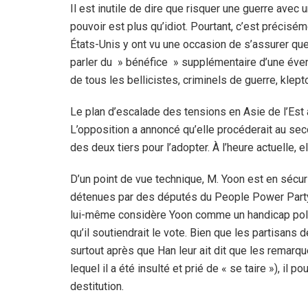
Il est inutile de dire que risquer une guerre avec
pouvoir est plus qu’idiot. Pourtant, c’est précisé
États-Unis y ont vu une occasion de s’assurer qu
parler du » bénéfice » supplémentaire d’une éven
de tous les bellicistes, criminels de guerre, kle
Le plan d’escalade des tensions en Asie de l’Est a
L’opposition a annoncé qu’elle procéderait au sec
des deux tiers pour l’adopter. À l’heure actuelle,
D’un point de vue technique, M. Yoon est en sécurit
détenues par des députés du People Power Party, l
lui-même considère Yoon comme un handicap poli
qu’il soutiendrait le vote. Bien que les partisans d
surtout après que Han leur ait dit que les remarqu
lequel il a été insulté et prié de « se taire »), il 
destitution.