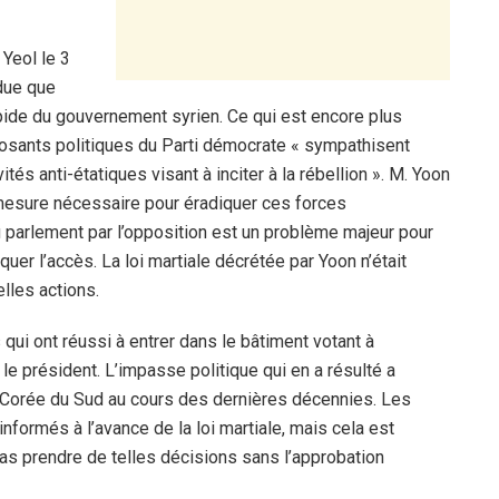
 Yeol le 3
due que
pide du gouvernement syrien. Ce qui est encore plus
pposants politiques du Parti démocrate « sympathisent
tés anti-étatiques visant à inciter à la rébellion ». M. Yoon
 « mesure nécessaire pour éradiquer ces forces
u parlement par l’opposition est un problème majeur pour
quer l’accès. La loi martiale décrétée par Yoon n’était
lles actions.
qui ont réussi à entrer dans le bâtiment votant à
r le président. L’impasse politique qui en a résulté a
a Corée du Sud au cours des dernières décennies. Les
é informés à l’avance de la loi martiale, mais cela est
pas prendre de telles décisions sans l’approbation