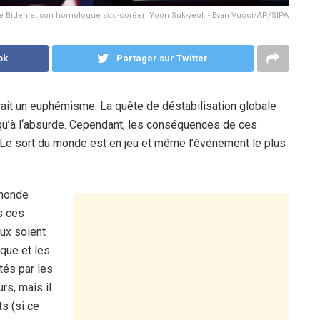
e Biden et son homologue sud-coréen Yoon Suk-yeol. - Evan Vucci/AP/SIPA
ok
Partager sur Twitter
it un euphémisme. La quête de déstabilisation globale
qu’à l‘absurde. Cependant, les conséquences de ces
. Le sort du monde est en jeu et même l’événement le plus
 monde
s ces
ux soient
ique et les
tés par les
rs, mais il
ts (si ce