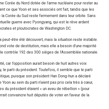
 une Corée du Nord dotée de l’arme nucléaire pour rester au
ment ce que Yoon et ses associés ont fait, tandis que les
e la Corée du Sud reste fermement dans leur orbite. Sans
tuelle guerre avec Pyongyang, qui est le rêve ardent
ptocrates et ploutocrates de Washington DC.
 peut-être été découvert, mais la situation reste instable.
ond vote de destitution, mais elle a besoin d’une majorité
 elle contrôle 192 des 300 sièges de l’Assemblée nationale.
é, car l’opposition aurait besoin de huit autres voix
e parti du président. Toutefois, il semble que le parti
tique, puisque son président Han Dong-hun a déclaré
e Yoon au sein du parti n’aient pas pris cela très à cœur,
es du président étaient « un aveu de rébellion » (pour
pourrait convaincre huit députés de voter en faveur de la