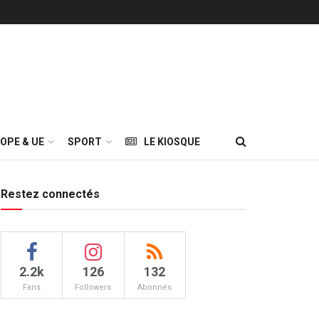
OPE & UE
SPORT
LE KIOSQUE
Restez connectés
2.2k
126
132
Fans
Followers
Abonnés