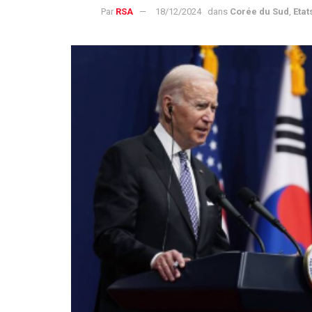
Par
RSA
18/12/2024
dans
Corée du Sud
,
Etat