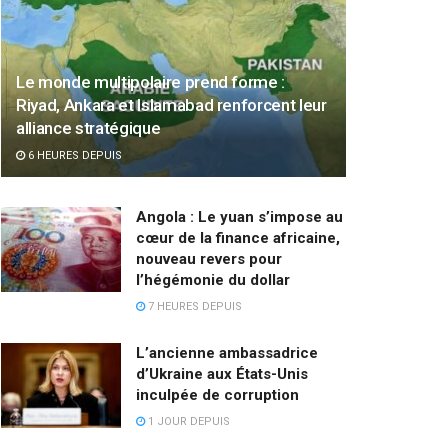
Le monde multipolaire prend forme :
Riyad, Ankara et Islamabad renforcent leur
alliance stratégique
6 HEURES DEPUIS
Angola : Le yuan s’impose au
cœur de la finance africaine,
nouveau revers pour
l’hégémonie du dollar
7 HEURES DEPUIS
L’ancienne ambassadrice
d’Ukraine aux États-Unis
inculpée de corruption
1 JOUR DEPUIS