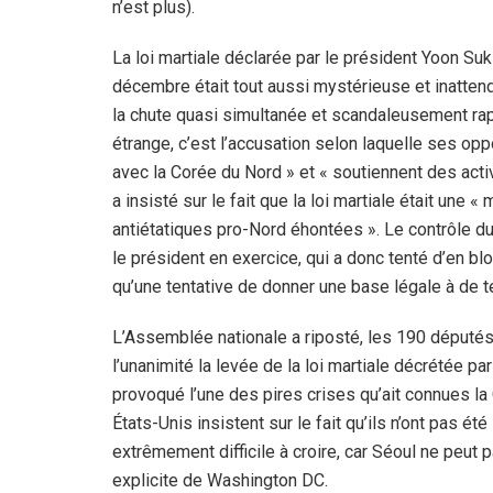
n’est plus).
La loi martiale déclarée par le président Yoon Suk
décembre était tout aussi mystérieuse et inatten
la chute quasi simultanée et scandaleusement ra
étrange, c’est l’accusation selon laquelle ses o
avec la Corée du Nord » et « soutiennent des activi
a insisté sur le fait que la loi martiale était une
antiétatiques pro-Nord éhontées ». Le contrôle d
le président en exercice, qui a donc tenté d’en blo
qu’une tentative de donner une base légale à de te
L’Assemblée nationale a riposté, les 190 députés 
l’unanimité la levée de la loi martiale décrétée pa
provoqué l’une des pires crises qu’ait connues l
États-Unis insistent sur le fait qu’ils n’ont pas ét
extrêmement difficile à croire, car Séoul ne peut 
explicite de Washington DC.