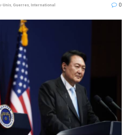
0
s-Unis
,
Guerres
,
International