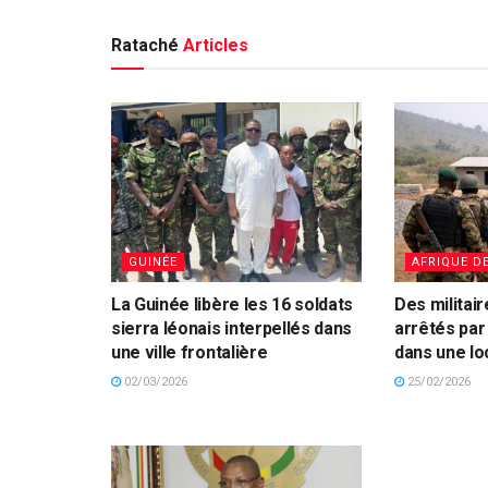
Rataché
Articles
GUINÉE
AFRIQUE D
La Guinée libère les 16 soldats
Des militair
sierra léonais interpellés dans
arrêtés par
une ville frontalière
dans une loc
02/03/2026
25/02/2026