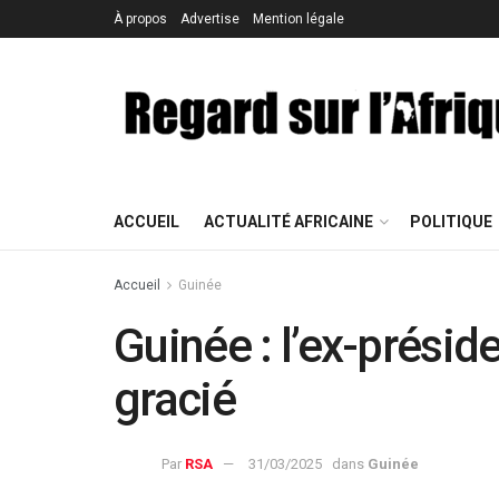
À propos
Advertise
Mention légale
ACCUEIL
ACTUALITÉ AFRICAINE
POLITIQUE
Accueil
Guinée
Guinée : l’ex-prési
gracié
Par
RSA
31/03/2025
dans
Guinée