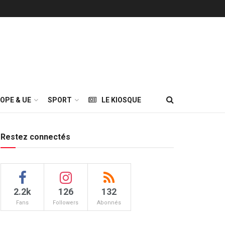
OPE & UE
SPORT
LE KIOSQUE
Restez connectés
2.2k
126
132
Fans
Followers
Abonnés