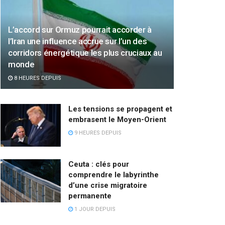
L’accord sur Ormuz pourrait accorder à
l’Iran une influence accrue sur l’un des
corridors énergétique les plus cruciaux au
monde
8 HEURES DEPUIS
Les tensions se propagent et
embrasent le Moyen-Orient
9 HEURES DEPUIS
Ceuta : clés pour
comprendre le labyrinthe
d’une crise migratoire
permanente
1 JOUR DEPUIS