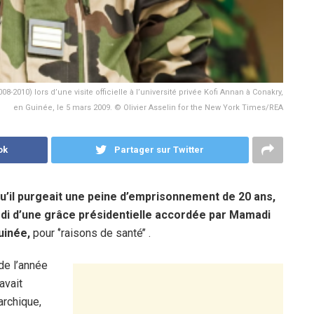
2010) lors d’une visite officielle à l’université privée Kofi Annan à Conakry,
en Guinée, le 5 mars 2009. © Olivier Asselin for the New York Times/REA
ok
Partager sur Twitter
u’il purgeait une peine d’emprisonnement de 20 ans,
redi d’une grâce présidentielle accordée par Mamadi
uinée,
pour ‘’raisons de santé’’ .
de l’année
avait
archique,