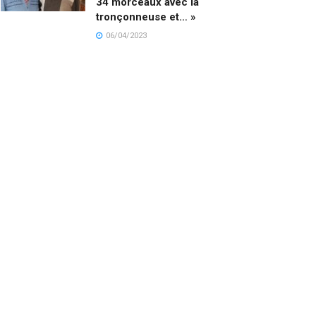
34 morceaux avec la
tronçonneuse et… »
06/04/2023