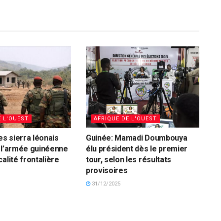
E L'OUEST
AFRIQUE DE L'OUEST
es sierra léonais
Guinée: Mamadi Doumbouya
 l’armée guinéenne
élu président dès le premier
alité frontalière
tour, selon les résultats
provisoires
31/12/2025