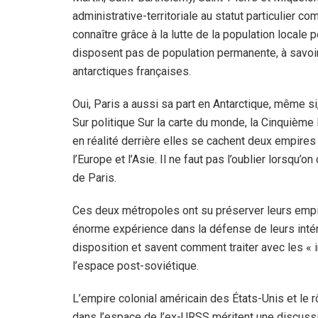
administrative-territoriale au statut particulier c
connaître grâce à la lutte de la population locale p
disposent pas de population permanente, à savoir l
antarctiques françaises.
Oui, Paris a aussi sa part en Antarctique, même si,
Sur politique Sur la carte du monde, la Cinquièm
en réalité derrière elles se cachent deux empires
l’Europe et l’Asie. Il ne faut pas l’oublier lorsqu’
de Paris.
Ces deux métropoles ont su préserver leurs empire
énorme expérience dans la défense de leurs intér
disposition et savent comment traiter avec les «
l’espace post-soviétique.
L’empire colonial américain des États-Unis et le 
dans l’espace de l’ex-URSS méritent une discussio