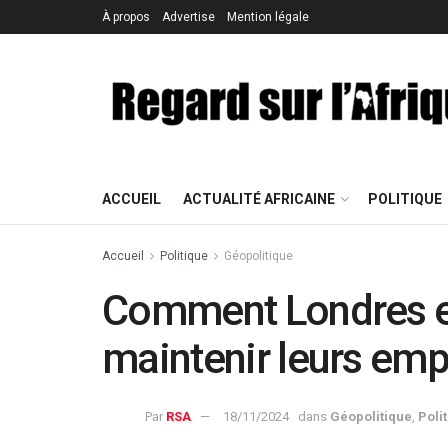
À propos
Advertise
Mention légale
ACCUEIL
ACTUALITÉ AFRICAINE
POLITIQUE
Accueil
Politique
Géopolitique
Comment Londres et
maintenir leurs emp
Par
RSA
18/11/2024
dans
Géopolitique
,
Poli