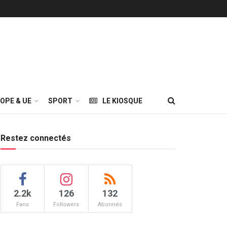
OPE & UE
SPORT
LE KIOSQUE
Restez connectés
2.2k
126
132
Fans
Followers
Abonnés