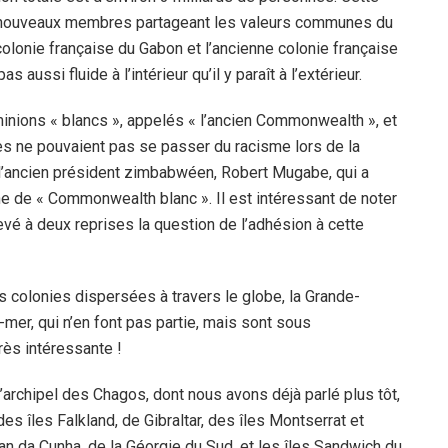
 nouveaux membres partageant les valeurs communes du
lonie française du Gabon et l’ancienne colonie française
s aussi fluide à l’intérieur qu’il y paraît à l’extérieur.
minions « blancs », appelés « l’ancien Commonwealth », et
ques ne pouvaient pas se passer du racisme lors de la
 l’ancien président zimbabwéen, Robert Mugabe, qui a
e de « Commonwealth blanc ». Il est intéressant de noter
evé à deux reprises la question de l’adhésion à cette
 colonies dispersées à travers le globe, la Grande-
mer, qui n’en font pas partie, mais sont sous
rès intéressante !
’archipel des Chagos, dont nous avons déjà parlé plus tôt,
es îles Falkland, de Gibraltar, des îles Montserrat et
tan da Cunha, de la Géorgie du Sud. et les îles Sandwich du