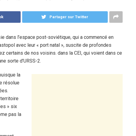
ok
Partager sur Twitter
ssie dans l’espace post-soviétique, qui a commencé en
astopol avec leur « port natal », suscite de profondes
hez certains de nos voisins. dans la CEI, qui voient dans ce
 une sorte d’URSS-2.
puisque la
re résolue
ées.
erritoire
les » six
ême pas la