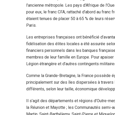
l’ancienne métropole. Les pays d’Afrique de l’Ou
pour eux, le franc CFA, rattaché d’abord au franc f
étaient tenues de placer 50 à 65 % de leurs réser
Paris.
Les entreprises françaises ont bénéficié d’avanta
fidélisation des élites locales a été assurée sel
financiers personnels dans les banques françaises
membres de leur famille en Europe. Pour apaiser l
Légion étrangère et d’autres contingents militair
Comme la Grande-Bretagne, la France possède éga
principalement sur des îles dispersées à travers le
différents, selon leur taille, économique dévelop
Il s’agit des départements et régions d’Outre-mer
la Réunion et Mayotte ; les Communautés semi-au
Martin, Saint-Barthélemy, Saint-Pierre et Miquelon,