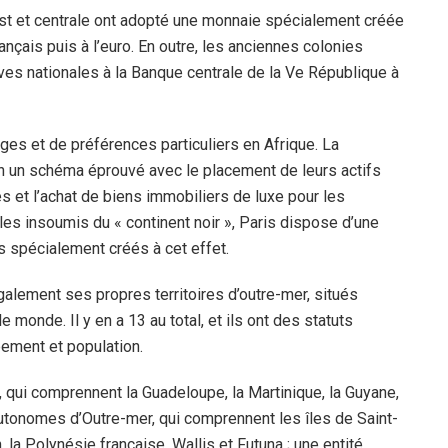
est et centrale ont adopté une monnaie spécialement créée
rançais puis à l’euro. En outre, les anciennes colonies
ves nationales à la Banque centrale de la Ve République à
ges et de préférences particuliers en Afrique. La
on un schéma éprouvé avec le placement de leurs actifs
 et l’achat de biens immobiliers de luxe pour les
es insoumis du « continent noir », Paris dispose d’une
es spécialement créés à cet effet.
lement ses propres territoires d’outre-mer, situés
 monde. Il y en a 13 au total, et ils ont des statuts
pement et population.
, qui comprennent la Guadeloupe, la Martinique, la Guyane,
tonomes d’Outre-mer, qui comprennent les îles de Saint-
 la Polynésie française, Wallis et Futuna ; une entité