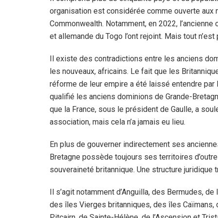
organisation est considérée comme ouverte aux
Commonwealth. Notamment, en 2022, l’ancienne co
et allemande du Togo l’ont rejoint. Mais tout n’est pa
Il existe des contradictions entre les anciens do
les nouveaux, africains. Le fait que les Britanni
réforme de leur empire a été laissé entendre par
qualifié les anciens dominions de Grande-Bretagn
que la France, sous le président de Gaulle, a soul
association, mais cela n’a jamais eu lieu.
En plus de gouverner indirectement ses anciennes
Bretagne possède toujours ses territoires d’outre-
souveraineté britannique. Une structure juridique t
Il s’agit notamment d’Anguilla, des Bermudes, de l
des îles Vierges britanniques, des îles Caïmans, d
Pitcairn, de Sainte-Hélène, de l’Ascension et Tris