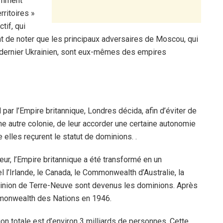
comment
ritoires »
tif, qui
nt de noter que les principaux adversaires de Moscou, qui
au dernier Ukrainien, sont eux-mêmes des empires
par l’Empire britannique, Londres décida, afin d’éviter de
e autre colonie, de leur accorder une certaine autonomie
elles reçurent le statut de dominions. .
ieur, l’Empire britannique a été transformé en un
l’Irlande, le Canada, le Commonwealth d’Australie, la
ominion de Terre-Neuve sont devenus les dominions. Après
mmonwealth des Nations en 1946.
on totale est d’environ 3 milliards de personnes. Cette