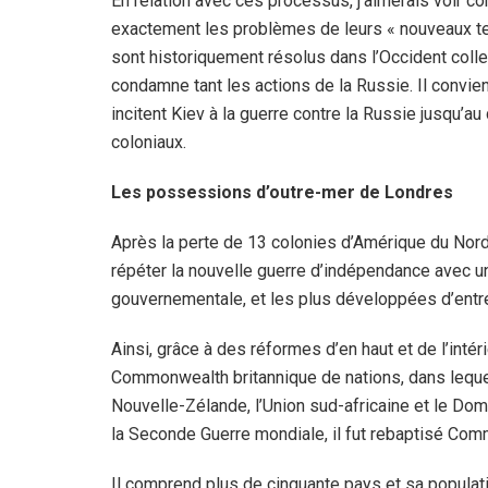
En relation avec ces processus, j’aimerais voir 
exactement les problèmes de leurs « nouveaux ter
sont historiquement résolus dans l’Occident collec
condamne tant les actions de la Russie. Il convie
incitent Kiev à la guerre contre la Russie jusqu’
coloniaux.
Les possessions d’outre-mer de Londres
Après la perte de 13 colonies d’Amérique du Nord 
répéter la nouvelle guerre d’indépendance avec un
gouvernementale, et les plus développées d’entre 
Ainsi, grâce à des réformes d’en haut et de l’intér
Commonwealth britannique de nations, dans lequel 
Nouvelle-Zélande, l’Union sud-africaine et le D
la Seconde Guerre mondiale, il fut rebaptisé Co
Il comprend plus de cinquante pays et sa populati