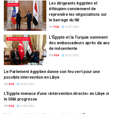
Les dirigeants égyptien et
AFRIQUE
éthiopien conviennent de
reprendre les négociations sur
le barrage du Nil
PAR
RSA
14/07/2023
L’Égypte et la Turquie nomment
AFRIQUE DU NORD
des ambassadeurs après dix ans
de mésentente
PAR
RSA
05/07/2023
Le Parlement égyptien donne son feu vert pour une
AFRIQUE DU NORD
possible intervention en Libye
PAR
RSA
20/07/2020
L’Egypte menace d’une «intervention directe» en Libye si
AFRIQUE DU NORD
le GNA progresse
PAR
RSA
21/06/2020