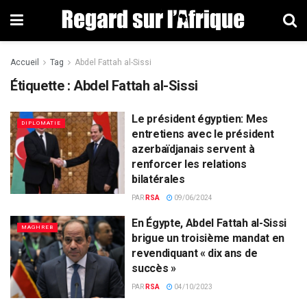
Accueil
Tag
Abdel Fattah al-Sissi
Étiquette : Abdel Fattah al-Sissi
Le président égyptien: Mes
DIPLOMATIE
entretiens avec le président
azerbaïdjanais servent à
renforcer les relations
bilatérales
PAR
RSA
09/06/2024
En Égypte, Abdel Fattah al-Sissi
MAGHREB
brigue un troisième mandat en
revendiquant « dix ans de
succès »
PAR
RSA
04/10/2023