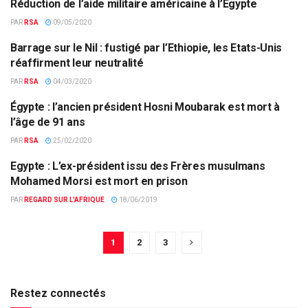
Réduction de l’aide militaire américaine à l’Égypte
AFRIQUE DU NORD
PAR
RSA
09/05/2020
Barrage sur le Nil : fustigé par l’Ethiopie, les Etats-Unis
ECONOMIE & FINANCES
réaffirment leur neutralité
PAR
RSA
04/03/2020
Égypte : l’ancien président Hosni Moubarak est mort à
AFRIQUE DU NORD
l’âge de 91 ans
PAR
RSA
25/02/2020
Egypte : L’ex-président issu des Frères musulmans
EUROPE & MONDE
Mohamed Morsi est mort en prison
PAR
REGARD SUR L'AFRIQUE
18/06/2019
1
2
3
Restez connectés