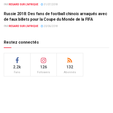
PAR
REGARD SUR L'AFRIQUE
31/07/2018
Russie 2018: Des fans de football chinois arnaqués avec
EUROPE & MONDE
de faux billets pour la Coupe du Monde de la FIFA
PAR
REGARD SUR L'AFRIQUE
20/06/2018
Restez connectés
2.2k
126
132
Fans
Followers
Abonnés