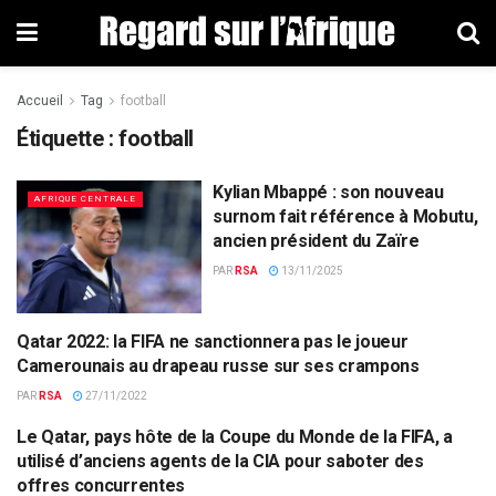
Accueil
Tag
football
Étiquette : football
Kylian Mbappé : son nouveau
AFRIQUE CENTRALE
surnom fait référence à Mobutu,
ancien président du Zaïre
PAR
RSA
13/11/2025
Qatar 2022: la FIFA ne sanctionnera pas le joueur
COUPE DU MONDE
Camerounais au drapeau russe sur ses crampons
PAR
RSA
27/11/2022
Le Qatar, pays hôte de la Coupe du Monde de la FIFA, a
COUPE DU MONDE
utilisé d’anciens agents de la CIA pour saboter des
offres concurrentes