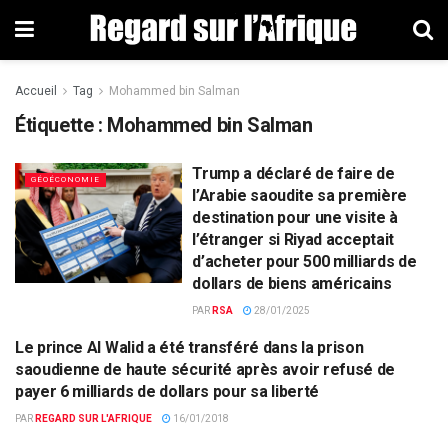
Accueil
Tag
Mohammed bin Salman
Étiquette : Mohammed bin Salman
Trump a déclaré de faire de
GÉOÉCONOMIE
l’Arabie saoudite sa première
destination pour une visite à
l’étranger si Riyad acceptait
d’acheter pour 500 milliards de
dollars de biens américains
PAR
RSA
28/01/2025
Le prince Al Walid a été transféré dans la prison
EUROPE & MONDE
saoudienne de haute sécurité après avoir refusé de
payer 6 milliards de dollars pour sa liberté
PAR
REGARD SUR L'AFRIQUE
16/01/2018